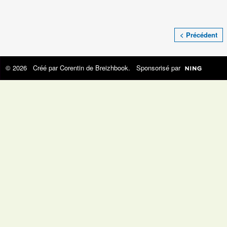
< Précédent
© 2026 Créé par
Corentin de Breizhbook
. Sponsorisé par