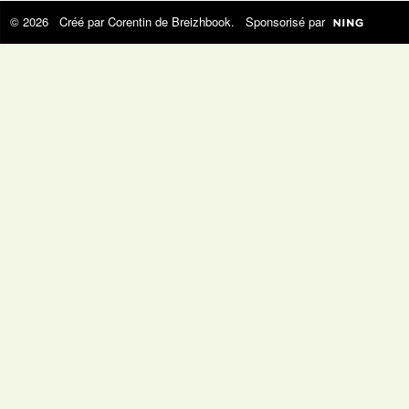
© 2026 Créé par
Corentin de Breizhbook
. Sponsorisé par