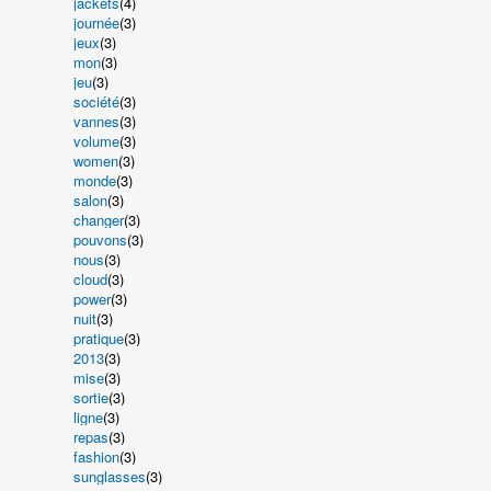
jackets
(4)
journée
(3)
jeux
(3)
mon
(3)
jeu
(3)
société
(3)
vannes
(3)
volume
(3)
women
(3)
monde
(3)
salon
(3)
changer
(3)
pouvons
(3)
nous
(3)
cloud
(3)
power
(3)
nuit
(3)
pratique
(3)
2013
(3)
mise
(3)
sortie
(3)
ligne
(3)
repas
(3)
fashion
(3)
sunglasses
(3)