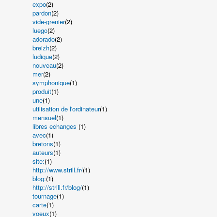
expo
(2)
pardon
(2)
vide-grenier
(2)
luego
(2)
adorado
(2)
breizh
(2)
ludique
(2)
nouveau
(2)
mer
(2)
symphonique
(1)
produit
(1)
une
(1)
utilisation de l'ordinateur
(1)
mensuel
(1)
libres echanges
(1)
avec
(1)
bretons
(1)
auteurs
(1)
site:
(1)
http://www.strill.fr/
(1)
blog:
(1)
http://strill.fr/blog/
(1)
tournage
(1)
carte
(1)
voeux
(1)