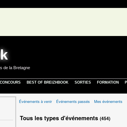
s de la Bretagne
 CONCOURS
BEST OF BREIZHBOOK
SORTIES
FORMATION
P
Événements à venir
Événements passés
Mes événements
Tous les types d'événements
(454)