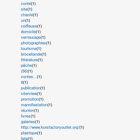
conté
(1)
site
(1)
chanté
(1)
un
(1)
coiffeuse
(1)
domicile
(1)
vernissage
(1)
photographies
(1)
tourisme
(1)
broceliande
(1)
littérature
(1)
pêche
(1)
(56)
(1)
contes...
(1)
8
(1)
publication
(1)
interview
(1)
promotion
(1)
mannifestation
(1)
réunion
(1)
livres
(1)
galeries
(1)
http://www.korsfactoryoutlet.org/
(1)
plastique
(1)
fete
(1)