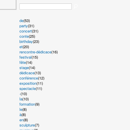
de
(53)
party
(31)
concert
(31)
conte
(25)
birthday
(23)
et
(20)
rencontre-dédicace
(16)
festival
(15)
fête
(14)
stage
(14)
dédicace
(13)
conférence
(12)
exposition
(11)
spectacle
(11)
-
(10)
la
(10)
formation
(9)
le
(8)
à
(8)
en
(8)
sculpture
(7)