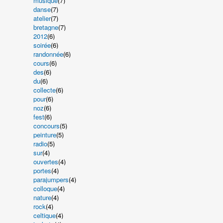
musique
(7)
danse
(7)
atelier
(7)
bretagne
(7)
2012
(6)
soirée
(6)
randonnée
(6)
cours
(6)
des
(6)
du
(6)
collecte
(6)
pour
(6)
noz
(6)
fest
(6)
concours
(5)
peinture
(5)
radio
(5)
sur
(4)
ouvertes
(4)
portes
(4)
parajumpers
(4)
colloque
(4)
nature
(4)
rock
(4)
celtique
(4)