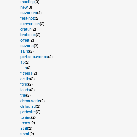
meeting
(3)
new
(3)
ouverture
(3)
fest-noz
(2)
convention
(2)
gratuit
(2)
bretonne
(2)
offert
(2)
ouverte
(2)
saint
(2)
portes-ouvertes
(2)
15
(2)
film
(2)
fitness
(2)
celtic
(2)
fond
(2)
lands
(2)
the
(2)
découverte
(2)
dsfsdfsd
(2)
pédestre
(2)
tuning
(2)
fonds
(2)
strill
(2)
sport
(2)