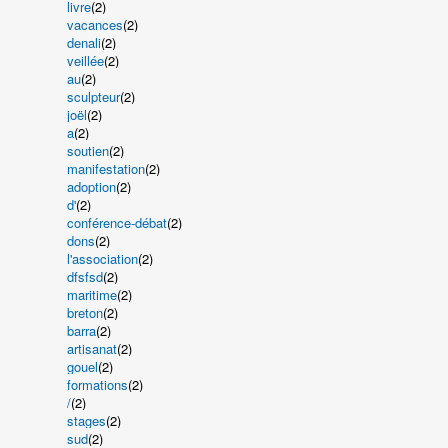
livre
(2)
vacances
(2)
denali
(2)
veillée
(2)
au
(2)
sculpteur
(2)
joël
(2)
a
(2)
soutien
(2)
manifestation
(2)
adoption
(2)
d'
(2)
conférence-débat
(2)
dons
(2)
l'association
(2)
dfsfsd
(2)
maritime
(2)
breton
(2)
barra
(2)
artisanat
(2)
gouel
(2)
formations
(2)
/
(2)
stages
(2)
sud
(2)