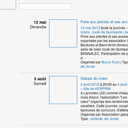
Foire aux plantes et ses ac
12 mai
Dimanche
12 mai 2013
toute la journée 
loisirs , route de Quimperlé ( te
Foire aux plantes et ses acess
organisée par les association L
Boutures et Bann'Anim dimanc
salle de loisir route de Quimpe
BANNALEC. Participation de pr
d
…
Organisé par
Bruno Furic
| Typ
de
,
fonds
Galops du coeur
3 août
Samedi
3 août 2013
à 20:00 au
4 août
–
Site de KERPRIN
A Lanrodec (22) comme chaq
mois d'aout, l'association "Les
cœur" organise des randonnée
cavaliers .Cette journée, coup
épreuves de concours d'attel
Organisé par Association galo
Type :
collecte
,
de
,
fonds