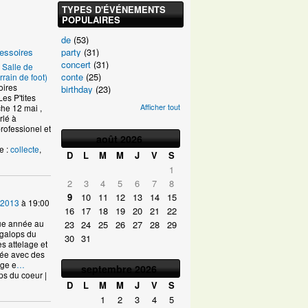
TYPES D'ÉVÉNEMENTS
POPULAIRES
de
(53)
party
(31)
cessoires
concert
(31)
–
Salle de
conte
(25)
rrain de foot)
oires
birthday
(23)
es P'tites
Afficher tout
he 12 mai ,
rlé à
ofessionel et
août
2026
e :
collecte
,
D
L
M
M
J
V
S
1
2
3
4
5
6
7
8
9
10
11
12
13
14
15
 2013
à 19:00
16
17
18
19
20
21
22
ue année au
23
24
25
26
27
28
29
 galops du
30
31
s attelage et
lée avec des
age e
…
septembre
2026
ps du coeur |
D
L
M
M
J
V
S
1
2
3
4
5