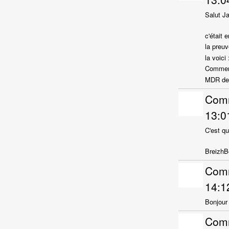
Salut Ja
c'était e
la preuv
la voici 
Commen
MDR dep
Com
13:0
C'est q
BreizhB
Com
14:1
Bonjour
Com