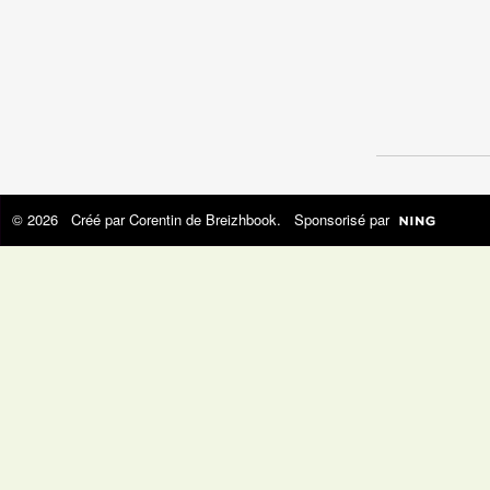
© 2026 Créé par
Corentin de Breizhbook
. Sponsorisé par