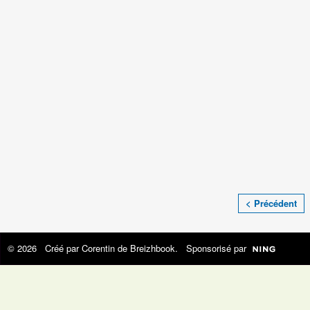
< Précédent
© 2026 Créé par
Corentin de Breizhbook
. Sponsorisé par