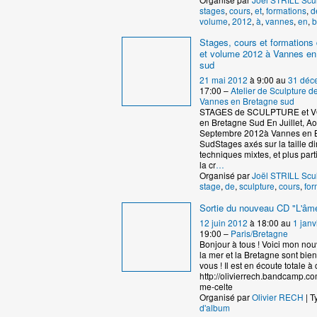
stages
,
cours
,
et
,
formations
,
d
volume
,
2012
,
à
,
vannes
,
en
,
b
Stages, cours et formations 
et volume 2012 à Vannes en
sud
21 mai 2012
à 9:00 au
31 déc
17:00 –
Atelier de Sculpture 
Vannes en Bretagne sud
STAGES de SCULPTURE et 
en Bretagne Sud En Juillet, Ao
Septembre 2012à Vannes en 
SudStages axés sur la taille dir
techniques mixtes, et plus par
la cr
…
Organisé par
Joël STRILL Scu
stage
,
de
,
sculpture
,
cours
,
for
Sortie du nouveau CD "L'âme
12 juin 2012
à 18:00 au
1 janv
19:00 –
Paris/Bretagne
Bonjour à tous ! Voici mon no
la mer et la Bretagne sont bie
vous ! Il est en écoute totale à c
http://olivierrech.bandcamp.co
me-celte
Organisé par
Olivier RECH
| T
d'album