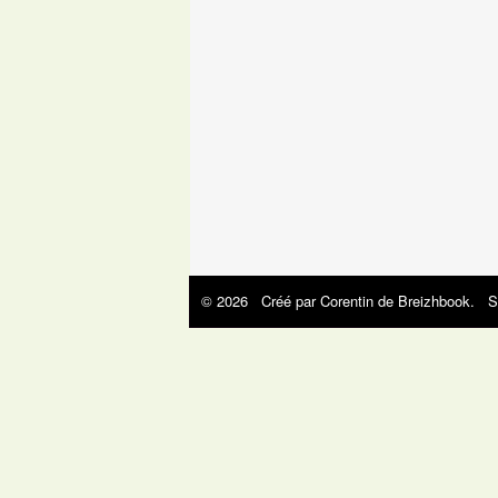
© 2026 Créé par
Corentin de Breizhbook
. S