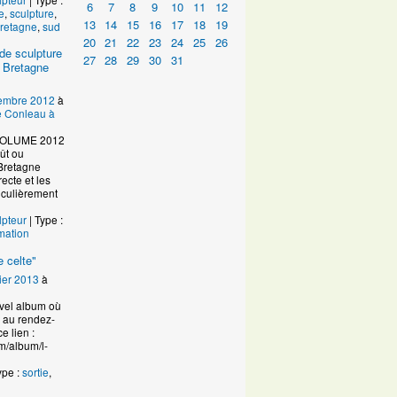
6
7
8
9
10
11
12
e
,
sculpture
,
13
14
15
16
17
18
19
retagne
,
sud
20
21
22
23
24
25
26
de sculpture
27
28
29
30
31
 Bretagne
embre 2012
à
de Conleau à
VOLUME 2012
ût ou
Bretagne
ecte et les
ticulièrement
lpteur
| Type :
mation
 celte"
ier 2013
à
uvel album où
n au rendez-
e lien :
m/album/l-
ype :
sortie
,