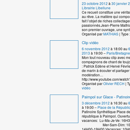
23 octobre 2012
à
30 janvier 
Librairie Libellune
Ce recueil constitue une vérita
au rêve. La matière qui compos
fait l’objet de riches collectag
passionnés.Jean-Pierre Mathia
son premier ouvrage, une syn
Organisé par
MATHIAS
| Type 
Clip vidéo
6 novembre 2012
à 18:00 au
2013
à 19:00 –
Paris/Bretagne
Mon tout nouveau clip avec m
compagnons de chant de touj
: Patrick Edène et Hervé Févrie
de marin à écouter et partager
modération…
http://www.youtube.com/watch
Organisé par
Olivier RECH
| T
vidéo
Paimpol sur Glace - Patinoir
3 décembre 2012
à 16:30 au
6
à 19:00 –
Place de la Républi
Patinoire Synthétique Place de
république à Paimpol. Ouvertu
vacances: Lu-Ma-Je-Ve: 16H
Mer-Sam-Dim: 10H00
14H00-19H00 Vacances: 10H