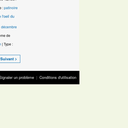
e :
patinoire
 l'oeil du
1 décembre
e de
n
| Type :
Suivant >
Signaler un problème
|
Conditions d'utilisation