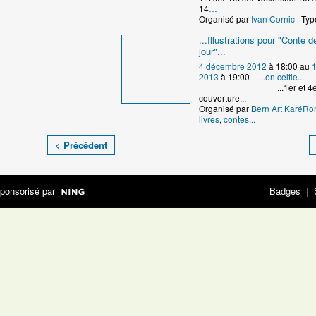
14
…
Organisé par
Ivan Cornic
| Typ
...Illustrations pour "Conte de
jour"...
4 décembre 2012
à 18:00 au
2013
à 19:00 –
...en celtie...
...1er et 4ém
couverture...
Organisé par
Bern Art KaréRo
livres
,
contes...
< Précédent
ponsorisé par
Badges
|