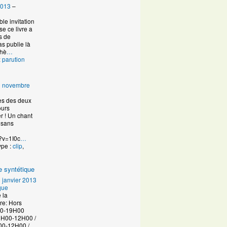
2013
–
ble invitation
e ce livre a
es de
s publie là
thè
…
:
parution
6 novembre
es des deux
ours
r ! Un chant
 sans
?v=1I0c
…
ype :
clip
,
e syntétique
 janvier 2013
que
 la
re: Hors
30-19H00
-12H00 /
00-12H00 /