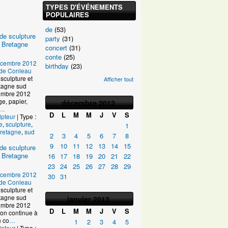
TYPES D'ÉVÉNEMENTS
POPULAIRES
de
(53)
de sculpture
party
(31)
 Bretagne
concert
(31)
conte
(25)
écembre 2012
birthday
(23)
e de Conleau
sculpture et
Afficher tout
tagne sud
ptembre 2012
age, papier,
décembre
2012
…
D
L
M
M
J
V
S
lpteur
| Type :
e
,
sculpture
,
1
retagne
,
sud
2
3
4
5
6
7
8
9
10
11
12
13
14
15
de sculpture
 Bretagne
16
17
18
19
20
21
22
23
24
25
26
27
28
29
écembre 2012
30
31
e de Conleau
sculpture et
tagne sud
janvier
2013
ptembre 2012
D
L
M
M
J
V
S
on continue à
n co
…
1
2
3
4
5
lpteur
| Type :