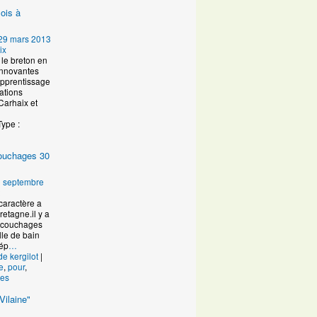
ois à
29 mars 2013
ix
le breton en
innovantes
Apprentissage
ations
Carhaix et
Type :
 couchages 30
 septembre
caractère a
retagne.il y a
s couchages
lle de bain
dép
…
de kergilot
|
e
,
pour
,
es
Vilaine"