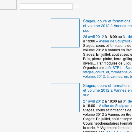
Stages, cours et formations 
et volume 2012 à Vannes en
sud
26 avril 2012
à 18:00 au
31 d
à 19:00 –
Atelier de Sculptur
Stages, cours et formations de 
volume 2012 à Vannes en Bre
Stages: En juillet, août et se
Bois, pierre, plâtre, terre, grill
divers… Par modules de 5 jou
Organisé par
Joël STRILL Scu
stages
,
cours
,
et
,
formations
,
d
volume
,
2012
,
à
,
vannes
,
en
,
b
Stages, cours et formations 
et volume 2012 à Vannes en
sud
27 avril 2012
à 18:00 au
31 d
à 19:00 –
Atelier de Sculptur
Stages, cours et formations de 
volume 2012 à Vannes en Bre
Stages: En juillet, août et se
Cours hebdomadaires Formati
la carte. ***Agrément formatio
Organisé par
Joël STRILL Scu