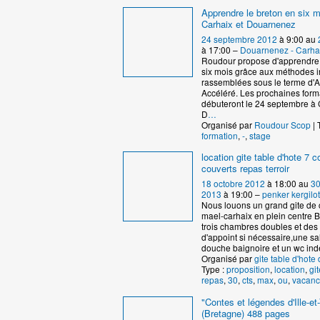
Apprendre le breton en six m
Carhaix et Douarnenez
24 septembre 2012
à 9:00 au
à 17:00 –
Douarnenez - Carha
Roudour propose d'apprendre 
six mois grâce aux méthodes 
rassemblées sous le terme d'
Accéléré. Les prochaines form
débuteront le 24 septembre à 
D
…
Organisé par
Roudour Scop
| 
formation
,
-
,
stage
location gite table d'hote 7
couverts repas terroir
18 octobre 2012
à 18:00 au
30
2013
à 19:00 –
penker kergilot
Nous louons un grand gite de 
mael-carhaix en plein centre B
trois chambres doubles et de
d'appoint si nécessaire,une sa
douche baignoire et un wc in
Organisé par
gite table d'hote 
Type :
proposition
,
location
,
git
repas
,
30
,
cts
,
max
,
ou
,
vacanc
"Contes et légendes d'Ille-et-
(Bretagne) 488 pages