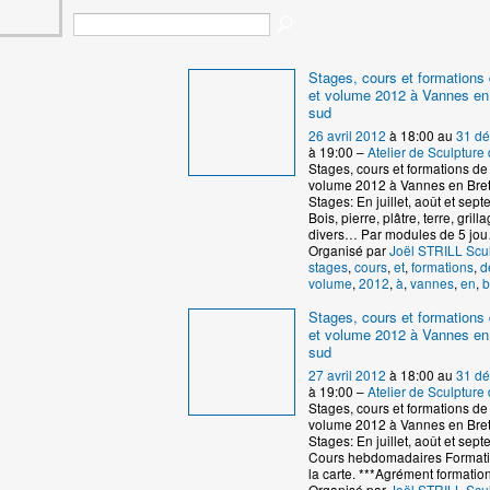
Stages, cours et formations 
et volume 2012 à Vannes en
sud
26 avril 2012
à 18:00 au
31 d
à 19:00 –
Atelier de Sculptur
Stages, cours et formations de 
volume 2012 à Vannes en Bre
Stages: En juillet, août et se
Bois, pierre, plâtre, terre, grill
divers… Par modules de 5 jou
Organisé par
Joël STRILL Scu
stages
,
cours
,
et
,
formations
,
d
volume
,
2012
,
à
,
vannes
,
en
,
b
Stages, cours et formations 
et volume 2012 à Vannes en
sud
27 avril 2012
à 18:00 au
31 d
à 19:00 –
Atelier de Sculptur
Stages, cours et formations de 
volume 2012 à Vannes en Bre
Stages: En juillet, août et se
Cours hebdomadaires Formati
la carte. ***Agrément formatio
Organisé par
Joël STRILL Scu