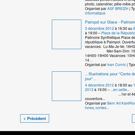
photo, calendrier, pêle-mêle 
Organisé par
ASF BREIZH
| Ty
informatique
Paimpol sur Glace - Patinoir
3 décembre 2012
à 16:30 au
6
à 19:00 –
Place de la Républi
Patinoire Synthétique Place de
république à Paimpol. Ouvertu
vacances: Lu-Ma-Je-Ve: 16H
Mer-Sam-Dim: 10H00
14H00-19H00 Vacances: 10H
14
…
Organisé par
Ivan Cornic
| Typ
...Illustrations pour "Conte de
jour"...
4 décembre 2012
à 18:00 au
2013
à 19:00 –
...en celtie...
...1er et 4ém
couverture...
Organisé par
Bern Art KaréRo
livres
,
contes...
< Précédent