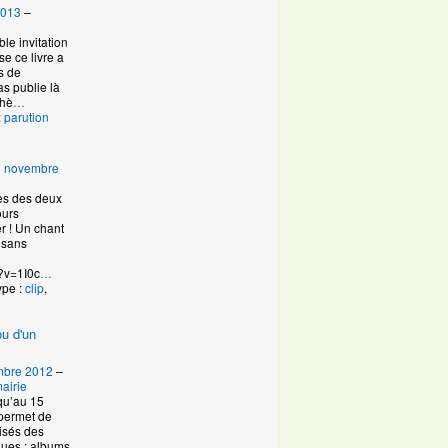
2013
–
ble invitation
e ce livre a
es de
s publie là
thè
…
:
parution
6 novembre
es des deux
ours
r ! Un chant
 sans
?v=1I0c
…
ype :
clip
,
ou d'un
mbre 2012
–
airie
qu’au 15
permet de
lisés des
ques : albums