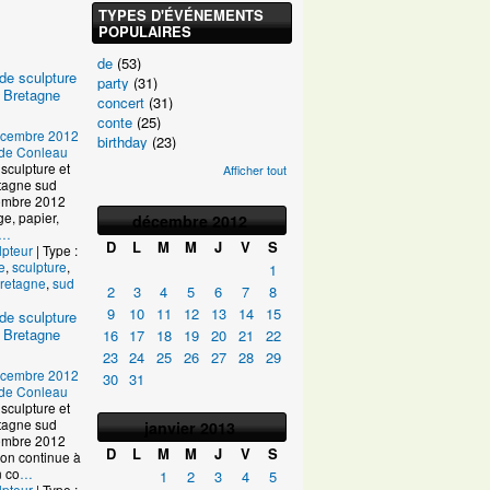
TYPES D'ÉVÉNEMENTS
POPULAIRES
de
(53)
de sculpture
party
(31)
 Bretagne
concert
(31)
conte
(25)
écembre 2012
birthday
(23)
e de Conleau
sculpture et
Afficher tout
tagne sud
ptembre 2012
age, papier,
décembre
2012
…
D
L
M
M
J
V
S
lpteur
| Type :
e
,
sculpture
,
1
retagne
,
sud
2
3
4
5
6
7
8
9
10
11
12
13
14
15
de sculpture
 Bretagne
16
17
18
19
20
21
22
23
24
25
26
27
28
29
écembre 2012
30
31
e de Conleau
sculpture et
tagne sud
janvier
2013
ptembre 2012
D
L
M
M
J
V
S
on continue à
n co
…
1
2
3
4
5
lpteur
| Type :