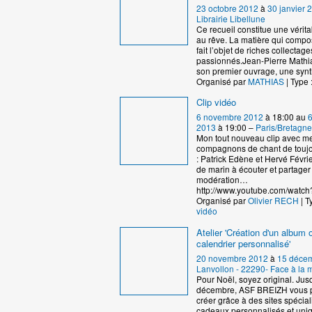
23 octobre 2012
à
30 janvier 
Librairie Libellune
Ce recueil constitue une vérita
au rêve. La matière qui compos
fait l’objet de riches collectag
passionnés.Jean-Pierre Mathia
son premier ouvrage, une syn
Organisé par
MATHIAS
| Type 
Clip vidéo
6 novembre 2012
à 18:00 au
2013
à 19:00 –
Paris/Bretagne
Mon tout nouveau clip avec m
compagnons de chant de touj
: Patrick Edène et Hervé Févrie
de marin à écouter et partager
modération…
http://www.youtube.com/watch
Organisé par
Olivier RECH
| T
vidéo
Atelier 'Création d'un album 
calendrier personnalisé'
20 novembre 2012
à
15 déce
Lanvollon - 22290- Face à la m
Pour Noël, soyez original. Jus
décembre, ASF BREIZH vous 
créer grâce à des sites spécia
cadeaux personnalisés et uni