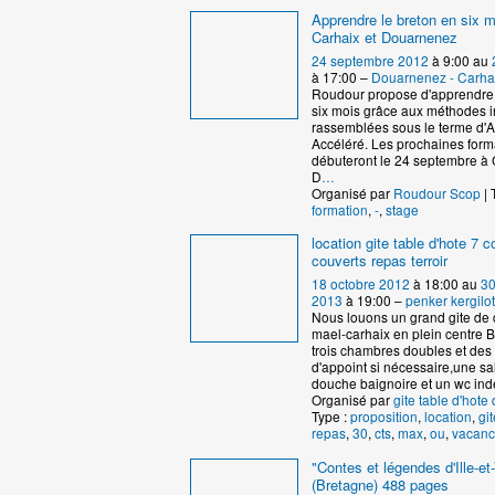
Apprendre le breton en six m
Carhaix et Douarnenez
24 septembre 2012
à 9:00 au
à 17:00 –
Douarnenez - Carha
Roudour propose d'apprendre 
six mois grâce aux méthodes 
rassemblées sous le terme d'
Accéléré. Les prochaines form
débuteront le 24 septembre à 
D
…
Organisé par
Roudour Scop
| 
formation
,
-
,
stage
location gite table d'hote 7
couverts repas terroir
18 octobre 2012
à 18:00 au
30
2013
à 19:00 –
penker kergilot
Nous louons un grand gite de 
mael-carhaix en plein centre B
trois chambres doubles et de
d'appoint si nécessaire,une sa
douche baignoire et un wc in
Organisé par
gite table d'hote 
Type :
proposition
,
location
,
git
repas
,
30
,
cts
,
max
,
ou
,
vacanc
"Contes et légendes d'Ille-et-
(Bretagne) 488 pages