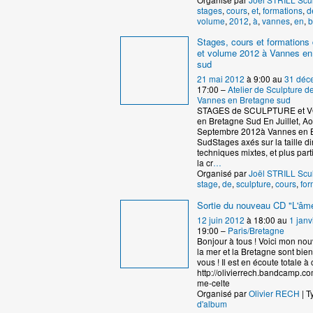
stages
,
cours
,
et
,
formations
,
d
volume
,
2012
,
à
,
vannes
,
en
,
b
Stages, cours et formations 
et volume 2012 à Vannes en
sud
21 mai 2012
à 9:00 au
31 déc
17:00 –
Atelier de Sculpture 
Vannes en Bretagne sud
STAGES de SCULPTURE et 
en Bretagne Sud En Juillet, Ao
Septembre 2012à Vannes en 
SudStages axés sur la taille dir
techniques mixtes, et plus par
la cr
…
Organisé par
Joël STRILL Scu
stage
,
de
,
sculpture
,
cours
,
for
Sortie du nouveau CD "L'âme
12 juin 2012
à 18:00 au
1 janv
19:00 –
Paris/Bretagne
Bonjour à tous ! Voici mon no
la mer et la Bretagne sont bie
vous ! Il est en écoute totale à c
http://olivierrech.bandcamp.co
me-celte
Organisé par
Olivier RECH
| T
d'album