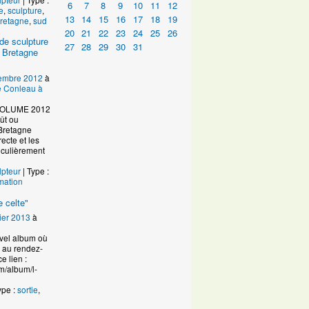
6
7
8
9
10
11
12
e
,
sculpture
,
13
14
15
16
17
18
19
retagne
,
sud
20
21
22
23
24
25
26
de sculpture
27
28
29
30
31
 Bretagne
embre 2012
à
de Conleau à
VOLUME 2012
ût ou
Bretagne
ecte et les
ticulièrement
lpteur
| Type :
mation
 celte"
ier 2013
à
uvel album où
n au rendez-
e lien :
m/album/l-
ype :
sortie
,