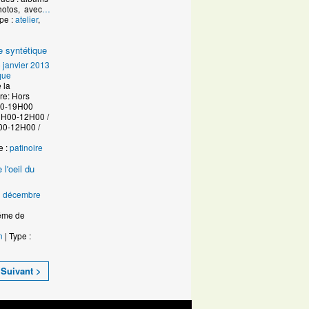
photos, avec
…
pe :
atelier
,
e syntétique
 janvier 2013
que
 la
re: Hors
30-19H00
-12H00 /
00-12H00 /
e :
patinoire
 l'oeil du
1 décembre
e de
n
| Type :
Suivant >