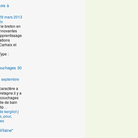
ois à
29 mars 2013
ix
le breton en
innovantes
Apprentissage
ations
Carhaix et
Type :
 couchages 30
 septembre
caractère a
retagne.il y a
s couchages
lle de bain
dép
…
de kergilot
|
e
,
pour
,
es
Vilaine"