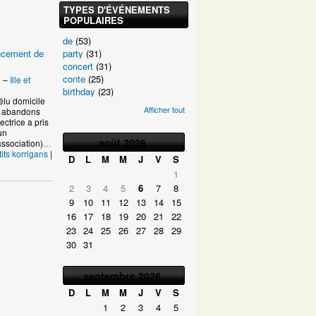
TYPES D'ÉVÉNEMENTS
POPULAIRES
de
(53)
party
(31)
ancement de
concert
(31)
conte
(25)
2
–
Ille et
birthday
(23)
élu domicile
Afficher tout
s abandons
ctrice a pris
un
août
2026
ssociation)
…
tits korrigans
|
D
L
M
M
J
V
S
1
2
3
4
5
6
7
8
9
10
11
12
13
14
15
16
17
18
19
20
21
22
23
24
25
26
27
28
29
30
31
septembre
2026
D
L
M
M
J
V
S
1
2
3
4
5