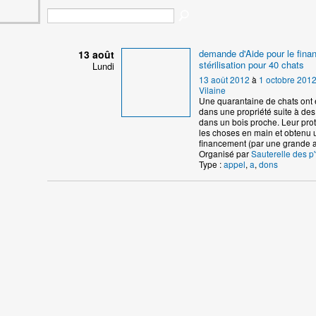
demande d'Aide pour le fin
13 août
stérilisation pour 40 chats
Lundi
13 août 2012
à
1 octobre 201
Vilaine
Une quarantaine de chats ont 
dans une propriété suite à de
dans un bois proche. Leur prote
les choses en main et obtenu 
financement (par une grande a
Organisé par
Sauterelle des p'
Type :
appel
,
a
,
dons