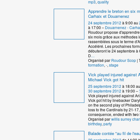
mp3
,
quality
Apprendre le breton en six m
Carhaix et Douarnenez
24 septembre 2012
à 9:00 au
à 17:00 –
Douarnenez - Carha
Roudour propose d'apprendre 
six mois grâce aux méthodes 
rassemblées sous le terme d'
Accéléré. Les prochaines form
débuteront le 24 septembre à 
D
…
Organisé par
Roudour Scop
| 
formation
,
-
,
stage
Vick played injured against 
Michael Vick got hit
25 septembre 2012
à 18:00 a
30 septembre 2012
à 19:00 –
Vick played injured against A
Vick got hit by linebacker Dar
on the second play of Phila
loss to the Cardinals by 21-17
consequence, ended with two 
Organisé par
willis surrey char
birthday
,
party
Balade contée "au fil de l'ea
29 septembre 2012
de 14:30 à