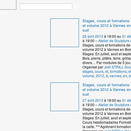
Stages, cours et formations 
et volume 2012 à Vannes en
sud
26 avril 2012
à 18:00 au
31 d
à 19:00 –
Atelier de Sculptur
Stages, cours et formations de 
volume 2012 à Vannes en Bre
Stages: En juillet, août et se
Bois, pierre, plâtre, terre, grill
divers… Par modules de 5 jou
Organisé par
Joël STRILL Scu
stages
,
cours
,
et
,
formations
,
d
volume
,
2012
,
à
,
vannes
,
en
,
b
Stages, cours et formations 
et volume 2012 à Vannes en
sud
27 avril 2012
à 18:00 au
31 d
à 19:00 –
Atelier de Sculptur
Stages, cours et formations de 
volume 2012 à Vannes en Bre
Stages: En juillet, août et se
Cours hebdomadaires Formati
la carte. ***Agrément formatio
Organisé par
Joël STRILL Scu