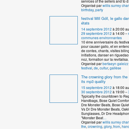
services of the sellers and to d
Organisé par
willis surrey char
birthday
,
party
festival Mill Góll, le gallo d
états
14 septembre 2012
à 20:00 a
29 septembre 2012
à 14:00 –
communes environnantes
10 éme anniversaire du festiva
pour causer gallo, et en enten
de contes, chants, visites bilin
initiations, danser en riguedao
noz, formation sur la revitalisa
Organisé par
bertaeyn galeizz
festival
,
de
,
cultur
,
gallèse
The crowning glory from the 
its mp3 quality
15 septembre 2012
à 18:00 a
30 septembre 2012
à 19:00 –
Typically the countdown to Rep
Handbags, Bose Quiet Comfort
Dre Monster Beats, Bose Quie
Vs Dr Dre Monster Beats, Oak
Sunglasses, Dr Dre Headphone
"Monster Beat
…
Organisé par
willis surrey char
the
,
crowning
,
glory
,
from
,
han