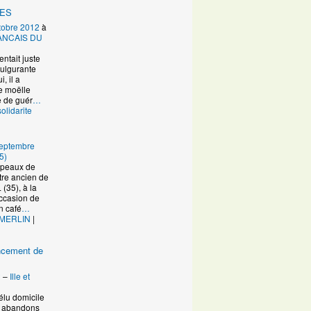
RES
tobre 2012
à
ANCAIS DU
entait juste
fulgurante
, il a
e moëlle
e de guér
…
solidarite
eptembre
5)
Copeaux de
re ancien de
(35), à la
occasion de
n café
…
 MERLIN
|
ancement de
2
–
Ille et
élu domicile
s abandons