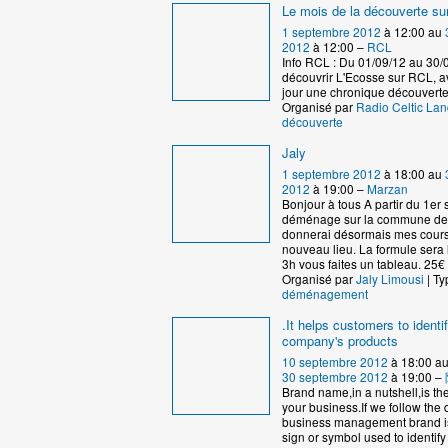
Le mois de la découverte s
1 septembre 2012
à 12:00 au
2012
à 12:00 –
RCL
Info RCL : Du 01/09/12 au 30/
découvrir L'Ecosse sur RCL, 
jour une chronique découverte
Organisé par
Radio Celtic La
découverte
Jaly
1 septembre 2012
à 18:00 au
2012
à 19:00 –
Marzan
Bonjour à tous A partir du 1er
déménage sur la commune de
donnerai désormais mes cour
nouveau lieu. La formule sera
3h vous faites un tableau. 25€ 
Organisé par
Jaly Limousi
| Ty
déménagement
.It helps customers to identi
company's products
10 septembre 2012
à 18:00 a
30 septembre 2012
à 19:00 –
Brand name,in a nutshell,is th
your business.If we follow the d
business management brand i
sign or symbol used to identify