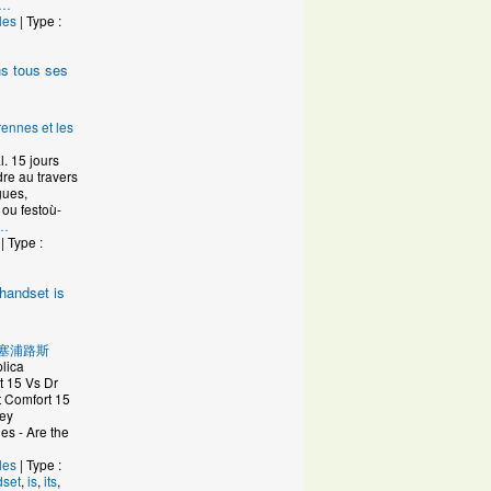
…
les
| Type :
ans tous ses
u
rennes et les
l. 15 jours
dre au travers
gues,
 ou festoù-
…
| Type :
handset is
u
塞浦路斯
lica
 15 Vs Dr
t Comfort 15
ley
s - Are the
les
| Type :
dset
,
is
,
its
,