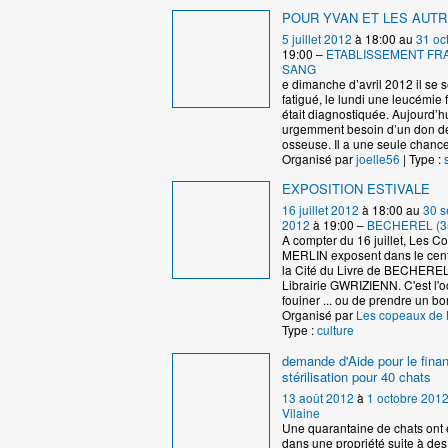
POUR YVAN ET LES AUT
5 juillet 2012
à 18:00 au
31 oc
19:00 –
ETABLISSEMENT FR
SANG
e dimanche d’avril 2012 il se s
fatigué, le lundi une leucémie 
était diagnostiquée. Aujourd’hui
urgemment besoin d’un don d
osseuse. Il a une seule chanc
Organisé par
joelle56
| Type :
EXPOSITION ESTIVALE
16 juillet 2012
à 18:00 au
30 s
2012
à 19:00 –
BECHEREL (3
A compter du 16 juillet, Les 
MERLIN exposent dans le cent
la Cité du Livre de BECHEREL 
Librairie GWRIZIENN. C'est l'
fouiner ... ou de prendre un bo
Organisé par
Les copeaux de
Type :
culture
demande d'Aide pour le fin
stérilisation pour 40 chats
13 août 2012
à
1 octobre 201
Vilaine
Une quarantaine de chats ont 
dans une propriété suite à de