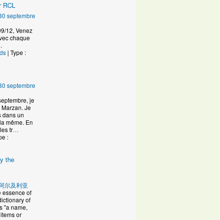
ur RCL
30 septembre
09/12, Venez
avec chaque
.
nds
| Type :
30 septembre
 septembre, je
 Marzan. Je
s dans un
 la même. En
les tr
…
pe :
fy the
u
阿尔及利亚
e essence of
ictionary of
s "a name,
 items or