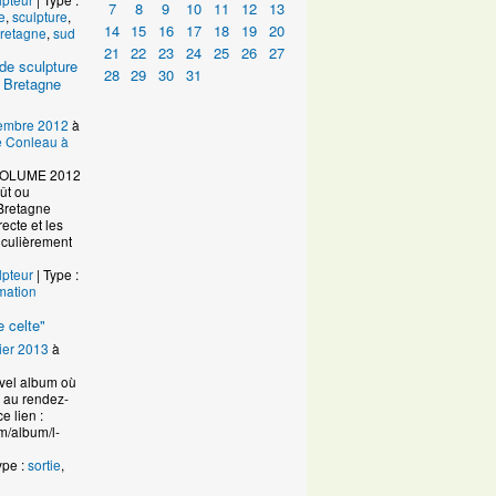
7
8
9
10
11
12
13
e
,
sculpture
,
14
15
16
17
18
19
20
retagne
,
sud
21
22
23
24
25
26
27
de sculpture
28
29
30
31
 Bretagne
embre 2012
à
de Conleau à
VOLUME 2012
ût ou
Bretagne
ecte et les
ticulièrement
lpteur
| Type :
mation
 celte"
ier 2013
à
uvel album où
n au rendez-
e lien :
m/album/l-
ype :
sortie
,