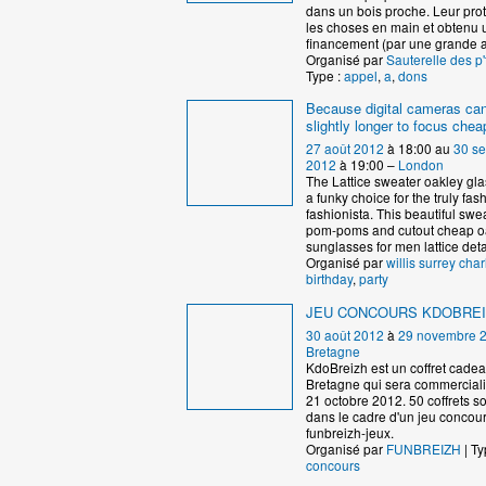
dans un bois proche. Leur prote
les choses en main et obtenu 
financement (par une grande a
Organisé par
Sauterelle des p'
Type :
appel
,
a
,
dons
Because digital cameras ca
slightly longer to focus che
27 août 2012
à 18:00 au
30 s
2012
à 19:00 –
London
The Lattice sweater oakley gl
a funky choice for the truly fas
fashionista. This beautiful swe
pom-poms and cutout cheap o
sunglasses for men lattice deta
Organisé par
willis surrey char
birthday
,
party
JEU CONCOURS KDOBRE
30 août 2012
à
29 novembre 
Bretagne
KdoBreizh est un coffret cad
Bretagne qui sera commercialis
21 octobre 2012. 50 coffrets s
dans le cadre d'un jeu concour
funbreizh-jeux.
Organisé par
FUNBREIZH
| Ty
concours