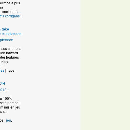
ctrice a pris
un
ssociation)
…
tits korrigans
|
n take
ap sunglasses
eptembre
asses cheap is
hion forward
ater features
akley
i
…
les
| Type :
IZH
2012
–
eau 100%
é à partir du
ont mis en jeu
s sur
pe :
jeu
,