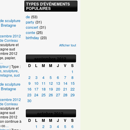
TYPES D'ÉVÉNEMENTS
POPULAIRES
de
(53)
de sculpture
party
(31)
 Bretagne
concert
(31)
conte
(25)
écembre 2012
birthday
(23)
e de Conleau
sculpture et
Afficher tout
tagne sud
ptembre 2012
age, papier,
septembre
2012
…
D
L
M
M
J
V
S
lpteur
| Type :
e
,
sculpture
,
1
retagne
,
sud
2
3
4
5
6
7
8
9
10
11
12
13
14
15
de sculpture
 Bretagne
16
17
18
19
20
21
22
23
24
25
26
27
28
29
écembre 2012
30
e de Conleau
sculpture et
tagne sud
octobre
2012
ptembre 2012
D
L
M
M
J
V
S
on continue à
n co
…
1
2
3
4
5
6
lpteur
| Type :