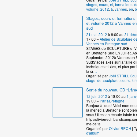
stages
,
cours
,
et
,
formations
,
d
volume
,
2012
,
à
,
vannes
,
en
,
b
Stages, cours et formations 
et volume 2012 à Vannes en
sud
21 mai 2012
à 9:00 au
31 déc
17:00 –
Atelier de Sculpture 
Vannes en Bretagne sud
STAGES de SCULPTURE et 
en Bretagne Sud En Juillet, Ao
Septembre 2012à Vannes en 
SudStages axés sur la taille dir
techniques mixtes, et plus par
la cr
…
Organisé par
Joël STRILL Scu
stage
,
de
,
sculpture
,
cours
,
for
Sortie du nouveau CD "L'âme
12 juin 2012
à 18:00 au
1 janv
19:00 –
Paris/Bretagne
Bonjour à tous ! Voici mon no
la mer et la Bretagne sont bie
vous ! Il est en écoute totale à c
http://olivierrech.bandcamp.co
me-celte
Organisé par
Olivier RECH
| T
d'album