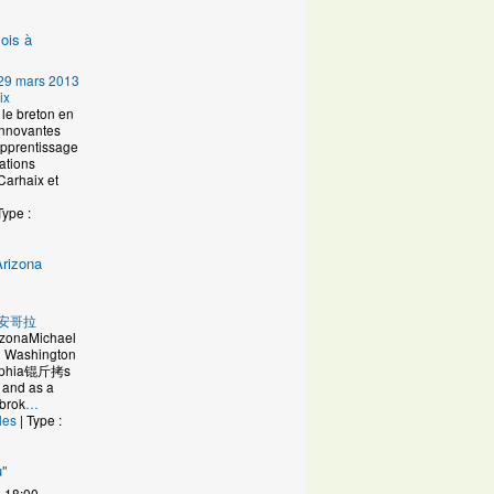
ois à
29 mars 2013
ix
le breton en
innovantes
Apprentissage
ations
Carhaix et
Type :
Arizona
u
安哥拉
rizonaMichael
yl Washington
delphia锟斤拷s
, and as a
brok
…
les
| Type :
u"
 18:00 –