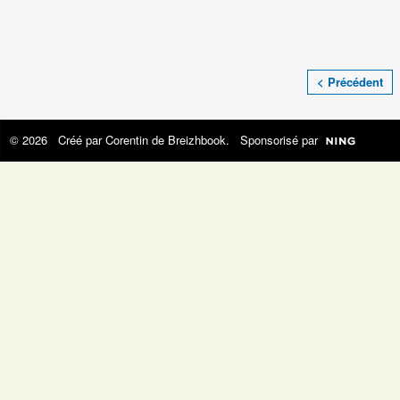
< Précédent
© 2026 Créé par
Corentin de Breizhbook
. Sponsorisé par