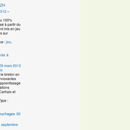
IZH
2012
–
eau 100%
é à partir du
ont mis en jeu
s sur
pe :
jeu
,
ois à
29 mars 2013
ix
le breton en
innovantes
Apprentissage
ations
Carhaix et
Type :
 couchages 30
 septembre