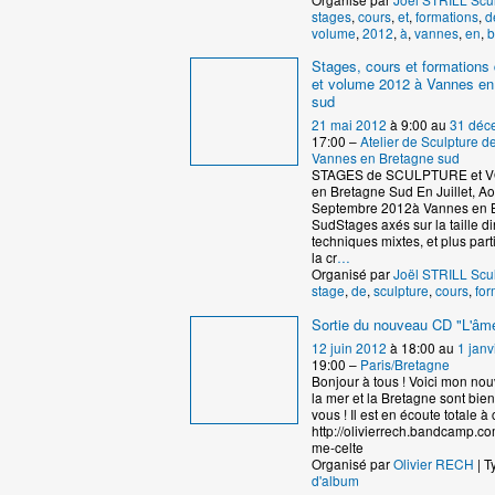
stages
,
cours
,
et
,
formations
,
d
volume
,
2012
,
à
,
vannes
,
en
,
b
Stages, cours et formations 
et volume 2012 à Vannes en
sud
21 mai 2012
à 9:00 au
31 déc
17:00 –
Atelier de Sculpture 
Vannes en Bretagne sud
STAGES de SCULPTURE et 
en Bretagne Sud En Juillet, Ao
Septembre 2012à Vannes en 
SudStages axés sur la taille dir
techniques mixtes, et plus par
la cr
…
Organisé par
Joël STRILL Scu
stage
,
de
,
sculpture
,
cours
,
for
Sortie du nouveau CD "L'âme
12 juin 2012
à 18:00 au
1 janv
19:00 –
Paris/Bretagne
Bonjour à tous ! Voici mon no
la mer et la Bretagne sont bie
vous ! Il est en écoute totale à c
http://olivierrech.bandcamp.co
me-celte
Organisé par
Olivier RECH
| T
d'album