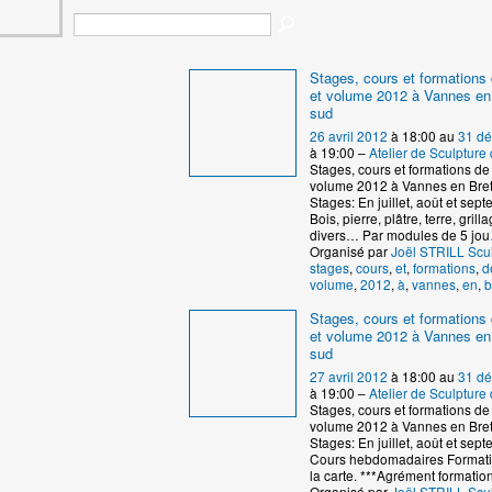
Stages, cours et formations 
et volume 2012 à Vannes en
sud
26 avril 2012
à 18:00 au
31 d
à 19:00 –
Atelier de Sculptur
Stages, cours et formations de 
volume 2012 à Vannes en Bre
Stages: En juillet, août et se
Bois, pierre, plâtre, terre, grill
divers… Par modules de 5 jou
Organisé par
Joël STRILL Scu
stages
,
cours
,
et
,
formations
,
d
volume
,
2012
,
à
,
vannes
,
en
,
b
Stages, cours et formations 
et volume 2012 à Vannes en
sud
27 avril 2012
à 18:00 au
31 d
à 19:00 –
Atelier de Sculptur
Stages, cours et formations de 
volume 2012 à Vannes en Bre
Stages: En juillet, août et se
Cours hebdomadaires Formati
la carte. ***Agrément formatio
Organisé par
Joël STRILL Scu