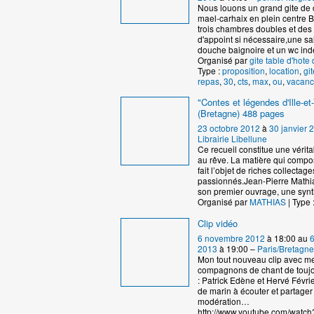
Nous louons un grand gite de 
mael-carhaix en plein centre B
trois chambres doubles et de
d'appoint si nécessaire,une sa
douche baignoire et un wc in
Organisé par
gite table d'hote 
Type :
proposition
,
location
,
git
repas
,
30
,
cts
,
max
,
ou
,
vacanc
"Contes et légendes d'Ille-et-
(Bretagne) 488 pages
23 octobre 2012
à
30 janvier 
Librairie Libellune
Ce recueil constitue une vérita
au rêve. La matière qui compos
fait l’objet de riches collectag
passionnés.Jean-Pierre Mathia
son premier ouvrage, une syn
Organisé par
MATHIAS
| Type 
Clip vidéo
6 novembre 2012
à 18:00 au
2013
à 19:00 –
Paris/Bretagne
Mon tout nouveau clip avec m
compagnons de chant de touj
: Patrick Edène et Hervé Févrie
de marin à écouter et partager
modération…
http://www.youtube.com/watch