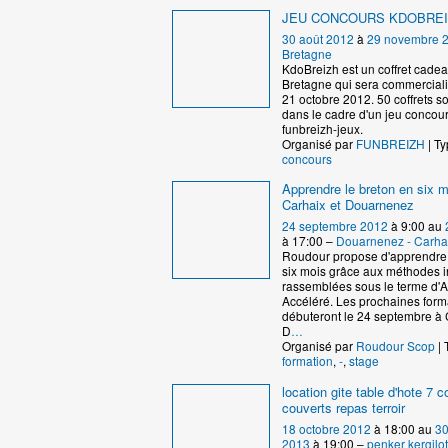
JEU CONCOURS KDOBRE
30 août 2012
à
29 novembre 
Bretagne
KdoBreizh est un coffret cad
Bretagne qui sera commercialis
21 octobre 2012. 50 coffrets s
dans le cadre d'un jeu concour
funbreizh-jeux.
Organisé par
FUNBREIZH
| Ty
concours
Apprendre le breton en six m
Carhaix et Douarnenez
24 septembre 2012
à 9:00 au
à 17:00 –
Douarnenez - Carha
Roudour propose d'apprendre 
six mois grâce aux méthodes 
rassemblées sous le terme d'
Accéléré. Les prochaines form
débuteront le 24 septembre à 
D
…
Organisé par
Roudour Scop
| 
formation
,
-
,
stage
location gite table d'hote 7
couverts repas terroir
18 octobre 2012
à 18:00 au
30
2013
à 19:00 –
penker kergilot