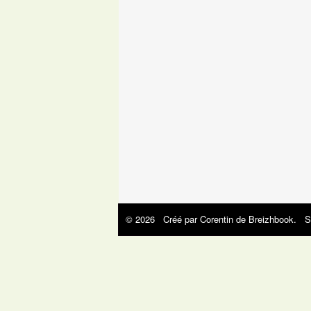
© 2026 Créé par
Corentin de Breizhbook
. S