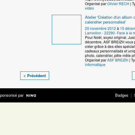
Organisé par
Olivier RECH
| T
vidéo
Atelier 'Création d'un album 
calendrier personnalisé'
20 novembre 2012
à
15 déce
Lanvollon - 22290- Face à la m
Pour Noël, soyez original. Jus
décembre, ASF BREIZH vous 
créer grâce à des sites spécia
cadeaux personnalisés et uni
photo, calendrier, pêle-mêle 
Organisé par
ASF BREIZH
| Ty
informatique
< Précédent
ponsorisé par
Badges
|