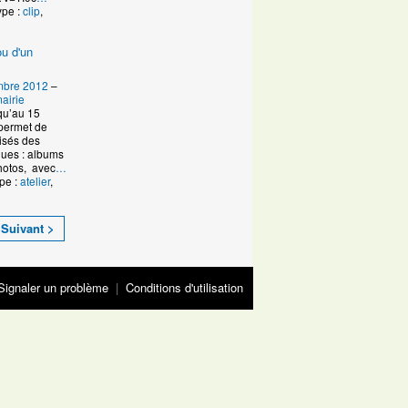
ype :
clip
,
ou d'un
mbre 2012
–
airie
qu’au 15
permet de
lisés des
ques : albums
photos, avec
…
pe :
atelier
,
Suivant >
Signaler un problème
|
Conditions d'utilisation