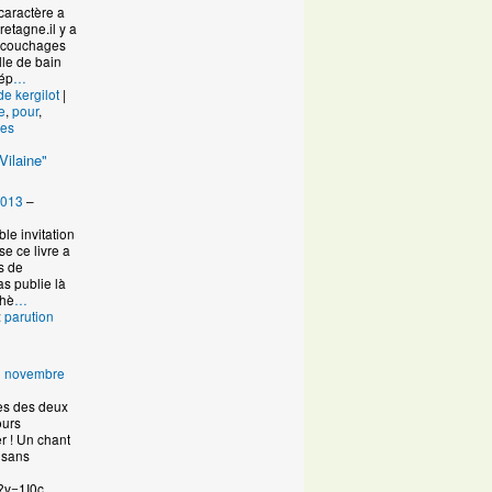
caractère a
retagne.il y a
s couchages
lle de bain
dép
…
de kergilot
|
e
,
pour
,
es
Vilaine"
2013
–
ble invitation
e ce livre a
es de
s publie là
thè
…
:
parution
6 novembre
es des deux
ours
r ! Un chant
 sans
?v=1I0c
…