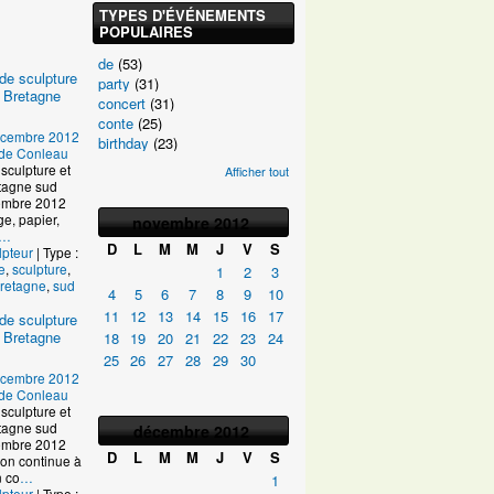
TYPES D'ÉVÉNEMENTS
POPULAIRES
de
(53)
de sculpture
party
(31)
 Bretagne
concert
(31)
conte
(25)
écembre 2012
birthday
(23)
e de Conleau
sculpture et
Afficher tout
tagne sud
ptembre 2012
age, papier,
novembre
2012
…
D
L
M
M
J
V
S
lpteur
| Type :
e
,
sculpture
,
1
2
3
retagne
,
sud
4
5
6
7
8
9
10
11
12
13
14
15
16
17
de sculpture
 Bretagne
18
19
20
21
22
23
24
25
26
27
28
29
30
écembre 2012
e de Conleau
sculpture et
tagne sud
décembre
2012
ptembre 2012
D
L
M
M
J
V
S
on continue à
n co
…
1
lpteur
| Type :