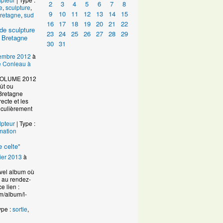
2
3
4
5
6
7
8
e
,
sculpture
,
9
10
11
12
13
14
15
retagne
,
sud
16
17
18
19
20
21
22
de sculpture
23
24
25
26
27
28
29
 Bretagne
30
31
embre 2012
à
de Conleau à
VOLUME 2012
ût ou
Bretagne
ecte et les
ticulièrement
lpteur
| Type :
mation
 celte"
ier 2013
à
uvel album où
n au rendez-
e lien :
m/album/l-
ype :
sortie
,