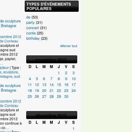
TYPES D'ÉVÉNEMENTS
POPULAIRES
de
(53)
de sculpture
party
(31)
 Bretagne
concert
(31)
conte
(25)
écembre 2012
birthday
(23)
e de Conleau
sculpture et
Afficher tout
tagne sud
ptembre 2012
age, papier,
novembre
2012
…
D
L
M
M
J
V
S
lpteur
| Type :
e
,
sculpture
,
1
2
3
retagne
,
sud
4
5
6
7
8
9
10
11
12
13
14
15
16
17
de sculpture
 Bretagne
18
19
20
21
22
23
24
25
26
27
28
29
30
écembre 2012
e de Conleau
sculpture et
tagne sud
décembre
2012
ptembre 2012
D
L
M
M
J
V
S
on continue à
n co
…
1
lpteur
| Type :