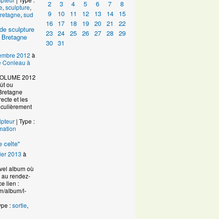
2
3
4
5
6
7
8
e
,
sculpture
,
9
10
11
12
13
14
15
retagne
,
sud
16
17
18
19
20
21
22
de sculpture
23
24
25
26
27
28
29
 Bretagne
30
31
embre 2012
à
de Conleau à
VOLUME 2012
ût ou
Bretagne
ecte et les
ticulièrement
lpteur
| Type :
mation
 celte"
ier 2013
à
uvel album où
n au rendez-
e lien :
m/album/l-
ype :
sortie
,