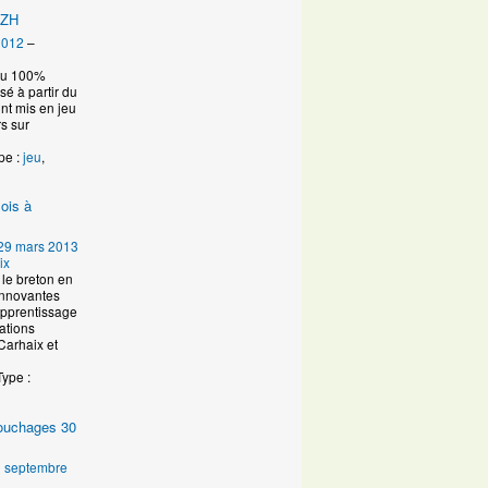
IZH
2012
–
eau 100%
é à partir du
ont mis en jeu
s sur
pe :
jeu
,
ois à
29 mars 2013
ix
le breton en
innovantes
Apprentissage
ations
Carhaix et
Type :
 couchages 30
 septembre