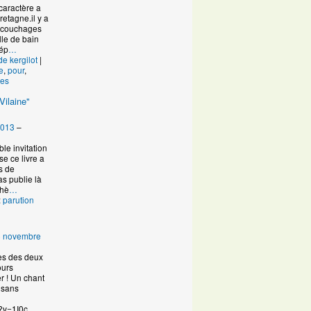
caractère a
retagne.il y a
s couchages
lle de bain
dép
…
de kergilot
|
e
,
pour
,
es
Vilaine"
2013
–
ble invitation
e ce livre a
es de
s publie là
thè
…
:
parution
6 novembre
es des deux
ours
r ! Un chant
 sans
?v=1I0c
…