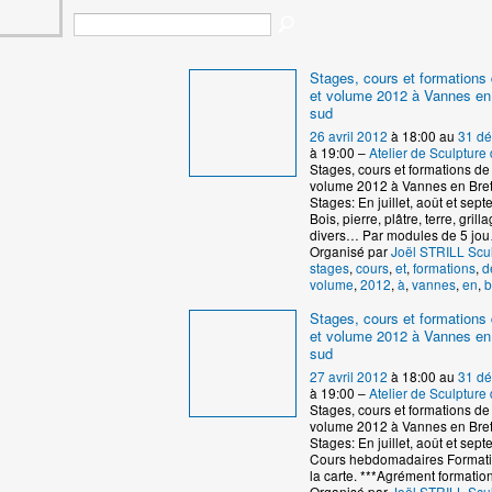
Stages, cours et formations 
et volume 2012 à Vannes en
sud
26 avril 2012
à 18:00 au
31 d
à 19:00 –
Atelier de Sculptur
Stages, cours et formations de 
volume 2012 à Vannes en Bre
Stages: En juillet, août et se
Bois, pierre, plâtre, terre, grill
divers… Par modules de 5 jou
Organisé par
Joël STRILL Scu
stages
,
cours
,
et
,
formations
,
d
volume
,
2012
,
à
,
vannes
,
en
,
b
Stages, cours et formations 
et volume 2012 à Vannes en
sud
27 avril 2012
à 18:00 au
31 d
à 19:00 –
Atelier de Sculptur
Stages, cours et formations de 
volume 2012 à Vannes en Bre
Stages: En juillet, août et se
Cours hebdomadaires Formati
la carte. ***Agrément formatio
Organisé par
Joël STRILL Scu