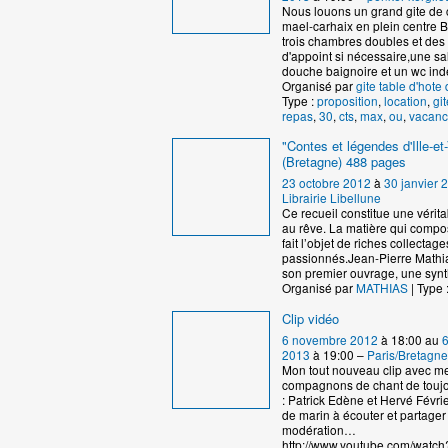
Nous louons un grand gite de 
mael-carhaix en plein centre B
trois chambres doubles et de
d'appoint si nécessaire,une sa
douche baignoire et un wc in
Organisé par
gite table d'hote 
Type :
proposition
,
location
,
git
repas
,
30
,
cts
,
max
,
ou
,
vacanc
"Contes et légendes d'Ille-et-
(Bretagne) 488 pages
23 octobre 2012
à
30 janvier 
Librairie Libellune
Ce recueil constitue une vérita
au rêve. La matière qui compos
fait l’objet de riches collectag
passionnés.Jean-Pierre Mathia
son premier ouvrage, une syn
Organisé par
MATHIAS
| Type 
Clip vidéo
6 novembre 2012
à 18:00 au
2013
à 19:00 –
Paris/Bretagne
Mon tout nouveau clip avec m
compagnons de chant de touj
: Patrick Edène et Hervé Févrie
de marin à écouter et partager
modération…
http://www.youtube.com/watch