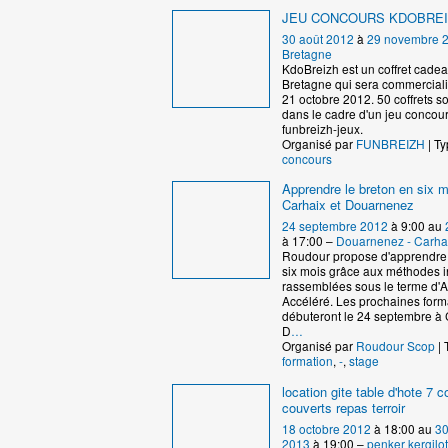
JEU CONCOURS KDOBRE
30 août 2012
à
29 novembre 
Bretagne
KdoBreizh est un coffret cad
Bretagne qui sera commercialis
21 octobre 2012. 50 coffrets s
dans le cadre d'un jeu concour
funbreizh-jeux.
Organisé par
FUNBREIZH
| Ty
concours
Apprendre le breton en six m
Carhaix et Douarnenez
24 septembre 2012
à 9:00 au
à 17:00 –
Douarnenez - Carha
Roudour propose d'apprendre 
six mois grâce aux méthodes 
rassemblées sous le terme d'
Accéléré. Les prochaines form
débuteront le 24 septembre à 
D
…
Organisé par
Roudour Scop
| 
formation
,
-
,
stage
location gite table d'hote 7
couverts repas terroir
18 octobre 2012
à 18:00 au
30
2013
à 19:00 –
penker kergilot