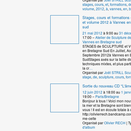
stages
,
cours
,
et
,
formations
,
d
volume
,
2012
,
à
,
vannes
,
en
,
b
Stages, cours et formations 
et volume 2012 à Vannes en
sud
21 mai 2012
à 9:00 au
31 déc
17:00 –
Atelier de Sculpture 
Vannes en Bretagne sud
STAGES de SCULPTURE et 
en Bretagne Sud En Juillet, Ao
Septembre 2012à Vannes en 
SudStages axés sur la taille dir
techniques mixtes, et plus par
la cr
…
Organisé par
Joël STRILL Scu
stage
,
de
,
sculpture
,
cours
,
for
Sortie du nouveau CD "L'âme
12 juin 2012
à 18:00 au
1 janv
19:00 –
Paris/Bretagne
Bonjour à tous ! Voici mon no
la mer et la Bretagne sont bie
vous ! Il est en écoute totale à c
http://olivierrech.bandcamp.co
me-celte
Organisé par
Olivier RECH
| T
d'album