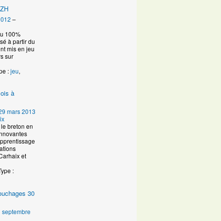
IZH
2012
–
eau 100%
é à partir du
ont mis en jeu
s sur
pe :
jeu
,
ois à
29 mars 2013
ix
le breton en
innovantes
Apprentissage
ations
Carhaix et
Type :
 couchages 30
 septembre