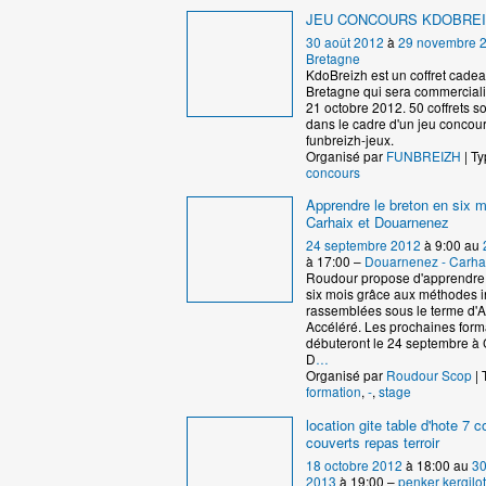
JEU CONCOURS KDOBRE
30 août 2012
à
29 novembre 
Bretagne
KdoBreizh est un coffret cad
Bretagne qui sera commercialis
21 octobre 2012. 50 coffrets s
dans le cadre d'un jeu concour
funbreizh-jeux.
Organisé par
FUNBREIZH
| Ty
concours
Apprendre le breton en six m
Carhaix et Douarnenez
24 septembre 2012
à 9:00 au
à 17:00 –
Douarnenez - Carha
Roudour propose d'apprendre 
six mois grâce aux méthodes 
rassemblées sous le terme d'
Accéléré. Les prochaines form
débuteront le 24 septembre à 
D
…
Organisé par
Roudour Scop
| 
formation
,
-
,
stage
location gite table d'hote 7
couverts repas terroir
18 octobre 2012
à 18:00 au
30
2013
à 19:00 –
penker kergilot