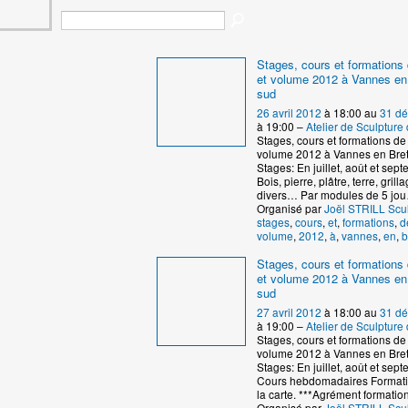
Stages, cours et formations 
et volume 2012 à Vannes en
sud
26 avril 2012
à 18:00 au
31 d
à 19:00 –
Atelier de Sculptur
Stages, cours et formations de 
volume 2012 à Vannes en Bre
Stages: En juillet, août et se
Bois, pierre, plâtre, terre, grill
divers… Par modules de 5 jou
Organisé par
Joël STRILL Scu
stages
,
cours
,
et
,
formations
,
d
volume
,
2012
,
à
,
vannes
,
en
,
b
Stages, cours et formations 
et volume 2012 à Vannes en
sud
27 avril 2012
à 18:00 au
31 d
à 19:00 –
Atelier de Sculptur
Stages, cours et formations de 
volume 2012 à Vannes en Bre
Stages: En juillet, août et se
Cours hebdomadaires Formati
la carte. ***Agrément formatio
Organisé par
Joël STRILL Scu