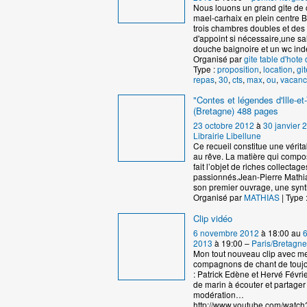
Nous louons un grand gite de 
mael-carhaix en plein centre B
trois chambres doubles et de
d'appoint si nécessaire,une sa
douche baignoire et un wc in
Organisé par
gite table d'hote 
Type :
proposition
,
location
,
git
repas
,
30
,
cts
,
max
,
ou
,
vacanc
"Contes et légendes d'Ille-et-
(Bretagne) 488 pages
23 octobre 2012
à
30 janvier 
Librairie Libellune
Ce recueil constitue une vérita
au rêve. La matière qui compos
fait l’objet de riches collectag
passionnés.Jean-Pierre Mathia
son premier ouvrage, une syn
Organisé par
MATHIAS
| Type 
Clip vidéo
6 novembre 2012
à 18:00 au
2013
à 19:00 –
Paris/Bretagne
Mon tout nouveau clip avec m
compagnons de chant de touj
: Patrick Edène et Hervé Févrie
de marin à écouter et partager
modération…
http://www.youtube.com/watch