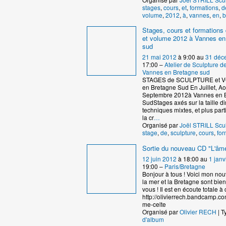
stages
,
cours
,
et
,
formations
,
d
volume
,
2012
,
à
,
vannes
,
en
,
b
Stages, cours et formations 
et volume 2012 à Vannes en
sud
21 mai 2012
à 9:00 au
31 déc
17:00 –
Atelier de Sculpture 
Vannes en Bretagne sud
STAGES de SCULPTURE et 
en Bretagne Sud En Juillet, Ao
Septembre 2012à Vannes en 
SudStages axés sur la taille dir
techniques mixtes, et plus par
la cr
…
Organisé par
Joël STRILL Scu
stage
,
de
,
sculpture
,
cours
,
for
Sortie du nouveau CD "L'âme
12 juin 2012
à 18:00 au
1 janv
19:00 –
Paris/Bretagne
Bonjour à tous ! Voici mon no
la mer et la Bretagne sont bie
vous ! Il est en écoute totale à c
http://olivierrech.bandcamp.co
me-celte
Organisé par
Olivier RECH
| T
d'album