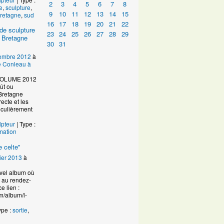
2
3
4
5
6
7
8
e
,
sculpture
,
9
10
11
12
13
14
15
retagne
,
sud
16
17
18
19
20
21
22
de sculpture
23
24
25
26
27
28
29
 Bretagne
30
31
embre 2012
à
de Conleau à
VOLUME 2012
ût ou
Bretagne
ecte et les
ticulièrement
lpteur
| Type :
mation
 celte"
ier 2013
à
uvel album où
n au rendez-
e lien :
m/album/l-
ype :
sortie
,