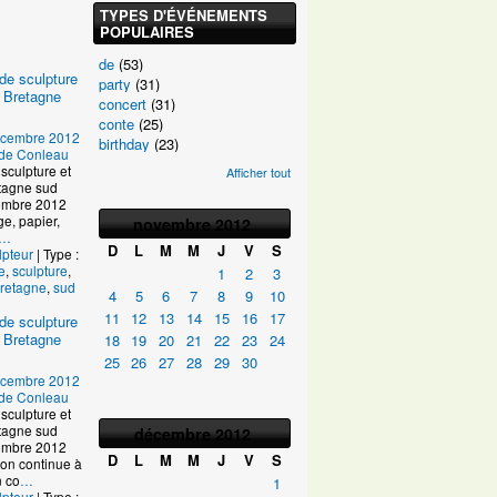
TYPES D'ÉVÉNEMENTS
POPULAIRES
de
(53)
de sculpture
party
(31)
 Bretagne
concert
(31)
conte
(25)
écembre 2012
birthday
(23)
e de Conleau
sculpture et
Afficher tout
tagne sud
ptembre 2012
age, papier,
novembre
2012
…
D
L
M
M
J
V
S
lpteur
| Type :
e
,
sculpture
,
1
2
3
retagne
,
sud
4
5
6
7
8
9
10
11
12
13
14
15
16
17
de sculpture
 Bretagne
18
19
20
21
22
23
24
25
26
27
28
29
30
écembre 2012
e de Conleau
sculpture et
tagne sud
décembre
2012
ptembre 2012
D
L
M
M
J
V
S
on continue à
n co
…
1
lpteur
| Type :