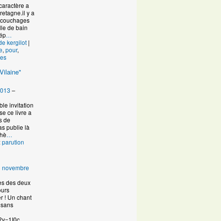
caractère a
retagne.il y a
s couchages
lle de bain
dép
…
de kergilot
|
e
,
pour
,
es
Vilaine"
2013
–
ble invitation
e ce livre a
es de
s publie là
thè
…
:
parution
6 novembre
es des deux
ours
r ! Un chant
 sans
?v=1I0c
…