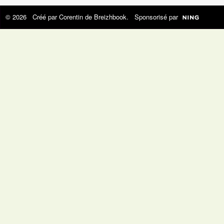
© 2026 Créé par
Corentin de Breizhbook
. Sponsorisé par