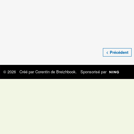
< Précédent
© 2026 Créé par
Corentin de Breizhbook
. Sponsorisé par