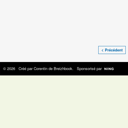
< Précédent
© 2026 Créé par
Corentin de Breizhbook
. Sponsorisé par