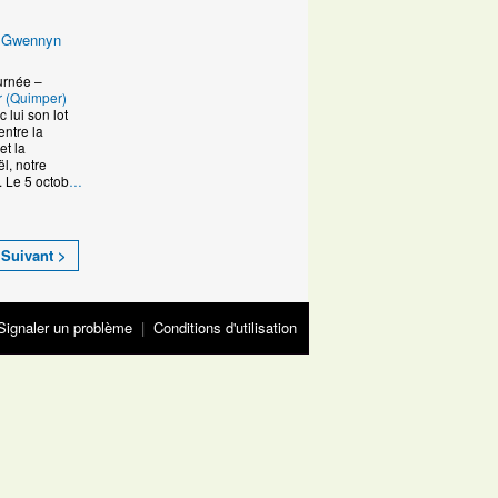
t Gwennyn
urnée –
 (Quimper)
 lui son lot
entre la
et la
l, notre
. Le 5 octob
…
Suivant >
Signaler un problème
|
Conditions d'utilisation