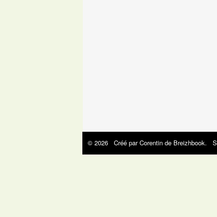
© 2026 Créé par
Corentin de Breizhbook
. S