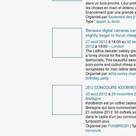
dans un bois proche. Leur prote
les choses en main et obtenu 
financement (par une grande a
Organisé par
Sauterelle des p'
Type :
appel
,
a
,
dons
Because digital cameras ca
slightly longer to focus che
27 août 2012
à 18:00 au
30 s
2012
à 19:00 –
London
The Lattice sweater oakley gl
a funky choice for the truly fas
fashionista. This beautiful swe
pom-poms and cutout cheap o
sunglasses for men lattice deta
Organisé par
willis surrey char
birthday
,
party
JEU CONCOURS KDOBRE
30 août 2012
à
29 novembre 
Bretagne
KdoBreizh est un coffret cad
Bretagne qui sera commercialis
21 octobre 2012. 50 coffrets s
dans le cadre d'un jeu concour
funbreizh-jeux.
Organisé par
FUNBREIZH
| Ty
concours