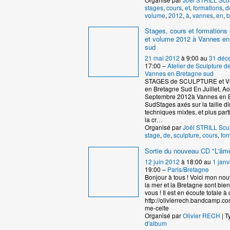
stages
,
cours
,
et
,
formations
,
d
volume
,
2012
,
à
,
vannes
,
en
,
b
Stages, cours et formations 
et volume 2012 à Vannes en
sud
21 mai 2012
à 9:00 au
31 déc
17:00 –
Atelier de Sculpture 
Vannes en Bretagne sud
STAGES de SCULPTURE et 
en Bretagne Sud En Juillet, Ao
Septembre 2012à Vannes en 
SudStages axés sur la taille dir
techniques mixtes, et plus par
la cr
…
Organisé par
Joël STRILL Scu
stage
,
de
,
sculpture
,
cours
,
for
Sortie du nouveau CD "L'âme
12 juin 2012
à 18:00 au
1 janv
19:00 –
Paris/Bretagne
Bonjour à tous ! Voici mon no
la mer et la Bretagne sont bie
vous ! Il est en écoute totale à c
http://olivierrech.bandcamp.co
me-celte
Organisé par
Olivier RECH
| T
d'album