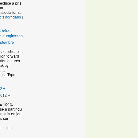
ctrice a pris
un
ssociation)
…
tits korrigans
|
n take
ap sunglasses
eptembre
asses cheap is
hion forward
ater features
akley
i
…
les
| Type :
IZH
2012
–
eau 100%
é à partir du
ont mis en jeu
s sur
pe :
jeu
,