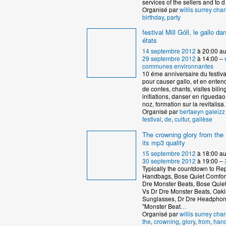
services of the sellers and to d
Organisé par
willis surrey char
birthday
,
party
festival Mill Góll, le gallo d
états
14 septembre 2012
à 20:00 a
29 septembre 2012
à 14:00 –
communes environnantes
10 éme anniversaire du festiva
pour causer gallo, et en enten
de contes, chants, visites bilin
initiations, danser en riguedao
noz, formation sur la revitalisa
Organisé par
bertaeyn galeizz
festival
,
de
,
cultur
,
gallèse
The crowning glory from the 
its mp3 quality
15 septembre 2012
à 18:00 a
30 septembre 2012
à 19:00 –
Typically the countdown to Rep
Handbags, Bose Quiet Comfort
Dre Monster Beats, Bose Quie
Vs Dr Dre Monster Beats, Oak
Sunglasses, Dr Dre Headphone
"Monster Beat
…
Organisé par
willis surrey char
the
,
crowning
,
glory
,
from
,
han