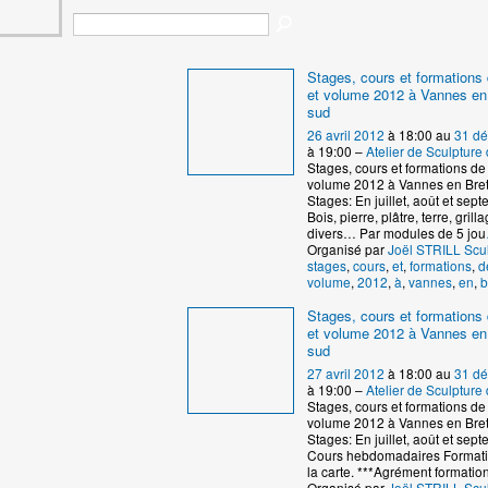
Stages, cours et formations 
et volume 2012 à Vannes en
sud
26 avril 2012
à 18:00 au
31 d
à 19:00 –
Atelier de Sculptur
Stages, cours et formations de 
volume 2012 à Vannes en Bre
Stages: En juillet, août et se
Bois, pierre, plâtre, terre, grill
divers… Par modules de 5 jou
Organisé par
Joël STRILL Scu
stages
,
cours
,
et
,
formations
,
d
volume
,
2012
,
à
,
vannes
,
en
,
b
Stages, cours et formations 
et volume 2012 à Vannes en
sud
27 avril 2012
à 18:00 au
31 d
à 19:00 –
Atelier de Sculptur
Stages, cours et formations de 
volume 2012 à Vannes en Bre
Stages: En juillet, août et se
Cours hebdomadaires Formati
la carte. ***Agrément formatio
Organisé par
Joël STRILL Scu