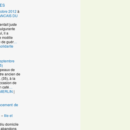
RES
tobre 2012
à
ANCAIS DU
entait juste
fulgurante
, il a
e moëlle
e de guér
…
solidarite
eptembre
5)
Copeaux de
re ancien de
(35), à la
occasion de
n café
…
 MERLIN
|
ancement de
2
–
Ille et
élu domicile
s abandons