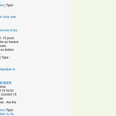
…
les
| Type :
ans tous ses
u
rennes et les
l. 15 jours
dre au travers
gues,
 ou festoù-
…
| Type :
handset is
u
塞浦路斯
lica
 15 Vs Dr
t Comfort 15
ley
s - Are the
les
| Type :
dset
,
is
,
its
,