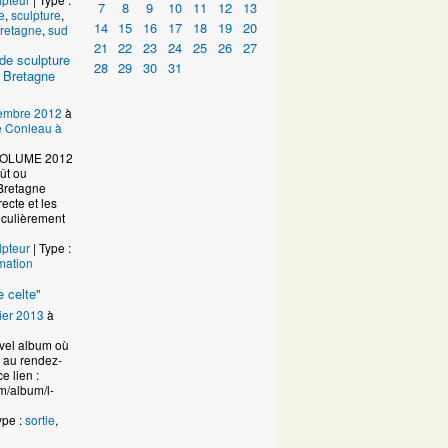
7
8
9
10
11
12
13
e
,
sculpture
,
14
15
16
17
18
19
20
retagne
,
sud
21
22
23
24
25
26
27
de sculpture
28
29
30
31
 Bretagne
embre 2012
à
de Conleau à
VOLUME 2012
ût ou
Bretagne
ecte et les
ticulièrement
lpteur
| Type :
mation
 celte"
ier 2013
à
uvel album où
n au rendez-
e lien :
m/album/l-
ype :
sortie
,