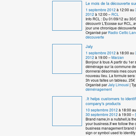
Le mois de la découverte s
1 septembre 2012
à 12:00 au
2012
à 12:00 –
RCL
Info RCL : Du 01/09/12 au 30/
découvrir L'Ecosse sur RCL, 
jour une chronique découverte
Organisé par
Radio Celtic La
découverte
Jaly
1 septembre 2012
à 18:00 au
2012
à 19:00 –
Marzan
Bonjour à tous A partir du 1er
déménage sur la commune de
donnerai désormais mes cour
nouveau lieu. La formule sera
3h vous faites un tableau. 25€ 
Organisé par
Jaly Limousi
| Ty
déménagement
.It helps customers to identi
company's products
10 septembre 2012
à 18:00 a
30 septembre 2012
à 19:00 –
Brand name,in a nutshell,is th
your business.If we follow the d
business management brand i
sign or symbol used to identify