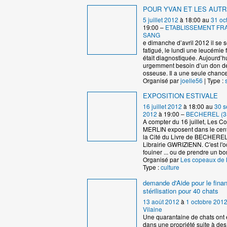
POUR YVAN ET LES AUT
5 juillet 2012
à 18:00 au
31 oc
19:00 –
ETABLISSEMENT FR
SANG
e dimanche d’avril 2012 il se s
fatigué, le lundi une leucémie 
était diagnostiquée. Aujourd’hui
urgemment besoin d’un don d
osseuse. Il a une seule chanc
Organisé par
joelle56
| Type :
EXPOSITION ESTIVALE
16 juillet 2012
à 18:00 au
30 s
2012
à 19:00 –
BECHEREL (3
A compter du 16 juillet, Les 
MERLIN exposent dans le cent
la Cité du Livre de BECHEREL 
Librairie GWRIZIENN. C'est l'
fouiner ... ou de prendre un bo
Organisé par
Les copeaux de
Type :
culture
demande d'Aide pour le fin
stérilisation pour 40 chats
13 août 2012
à
1 octobre 201
Vilaine
Une quarantaine de chats ont 
dans une propriété suite à de