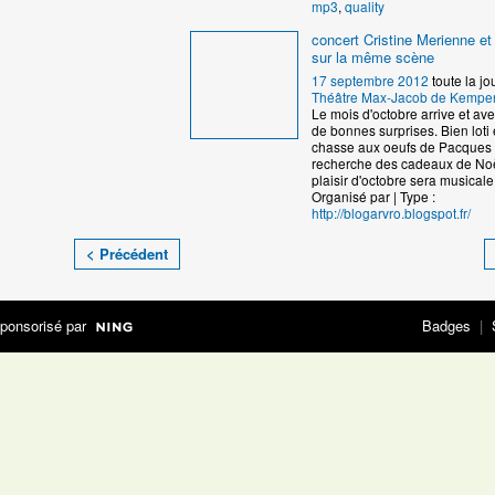
mp3
,
quality
concert Cristine Merienne e
sur la même scène
17 septembre 2012
toute la jo
Théâtre Max-Jacob de Kemper
Le mois d'octobre arrive et avec
de bonnes surprises. Bien loti 
chasse aux oeufs de Pacques 
recherche des cadeaux de Noë
plaisir d'octobre sera musicale
Organisé par | Type :
http://blogarvro.blogspot.fr/
< Précédent
ponsorisé par
Badges
|