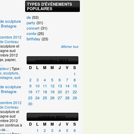
TYPES D'ÉVÉNEMENTS
POPULAIRES
de
(53)
de sculpture
party
(31)
 Bretagne
concert
(31)
conte
(25)
écembre 2012
birthday
(23)
e de Conleau
sculpture et
Afficher tout
tagne sud
ptembre 2012
age, papier,
septembre
2012
…
D
L
M
M
J
V
S
lpteur
| Type :
e
,
sculpture
,
1
retagne
,
sud
2
3
4
5
6
7
8
9
10
11
12
13
14
15
de sculpture
 Bretagne
16
17
18
19
20
21
22
23
24
25
26
27
28
29
écembre 2012
30
e de Conleau
sculpture et
tagne sud
octobre
2012
ptembre 2012
D
L
M
M
J
V
S
on continue à
n co
…
1
2
3
4
5
6
lpteur
| Type :