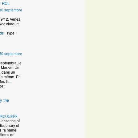
ur RCL
30 septembre
09/12, Venez
avec chaque
.
nds
| Type :
30 septembre
 septembre, je
 Marzan. Je
s dans un
 la même. En
les tr
…
pe :
fy the
u
阿尔及利亚
e essence of
ictionary of
s "a name,
 items or