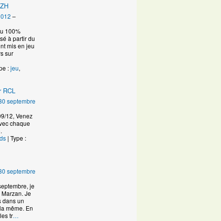
IZH
2012
–
eau 100%
é à partir du
ont mis en jeu
s sur
pe :
jeu
,
ur RCL
30 septembre
09/12, Venez
avec chaque
.
nds
| Type :
30 septembre
 septembre, je
 Marzan. Je
s dans un
 la même. En
les tr
…