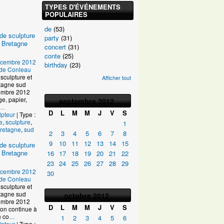
TYPES D'ÉVÉNEMENTS
POPULAIRES
de
(53)
de sculpture
party
(31)
 Bretagne
concert
(31)
conte
(25)
écembre 2012
birthday
(23)
e de Conleau
sculpture et
Afficher tout
tagne sud
ptembre 2012
age, papier,
septembre
2012
…
D
L
M
M
J
V
S
lpteur
| Type :
e
,
sculpture
,
1
retagne
,
sud
2
3
4
5
6
7
8
9
10
11
12
13
14
15
de sculpture
 Bretagne
16
17
18
19
20
21
22
23
24
25
26
27
28
29
écembre 2012
30
e de Conleau
sculpture et
tagne sud
octobre
2012
ptembre 2012
D
L
M
M
J
V
S
on continue à
n co
…
1
2
3
4
5
6
lpteur
| Type :