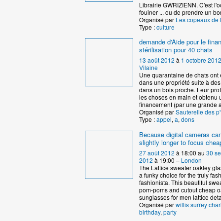
Librairie GWRIZIENN. C'est l'
fouiner ... ou de prendre un bo
Organisé par
Les copeaux de
Type :
culture
demande d'Aide pour le fin
stérilisation pour 40 chats
13 août 2012
à
1 octobre 201
Vilaine
Une quarantaine de chats ont 
dans une propriété suite à de
dans un bois proche. Leur prote
les choses en main et obtenu 
financement (par une grande a
Organisé par
Sauterelle des p'
Type :
appel
,
a
,
dons
Because digital cameras ca
slightly longer to focus che
27 août 2012
à 18:00 au
30 s
2012
à 19:00 –
London
The Lattice sweater oakley gl
a funky choice for the truly fas
fashionista. This beautiful swe
pom-poms and cutout cheap o
sunglasses for men lattice deta
Organisé par
willis surrey char
birthday
,
party