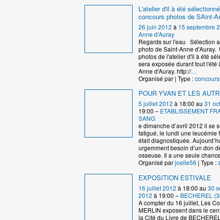
L'atelier d'il à été sélectionn
concours photos de SAint-A
26 juin 2012
à
15 septembre 
Anne d'Auray
Regards sur l'eau Sélection 
photo de Saint-Anne d'Auray.
photos de l'atelier d'il à été sé
sera exposée durant tout l'été 
Anne d'Auray. http://
…
Organisé par | Type :
concours
POUR YVAN ET LES AUT
5 juillet 2012
à 18:00 au
31 oc
19:00 –
ETABLISSEMENT FR
SANG
e dimanche d’avril 2012 il se s
fatigué, le lundi une leucémie 
était diagnostiquée. Aujourd’hui
urgemment besoin d’un don d
osseuse. Il a une seule chanc
Organisé par
joelle56
| Type :
EXPOSITION ESTIVALE
16 juillet 2012
à 18:00 au
30 s
2012
à 19:00 –
BECHEREL (3
A compter du 16 juillet, Les 
MERLIN exposent dans le cent
la Cité du Livre de BECHEREL 