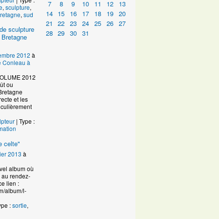
7
8
9
10
11
12
13
e
,
sculpture
,
14
15
16
17
18
19
20
retagne
,
sud
21
22
23
24
25
26
27
de sculpture
28
29
30
31
 Bretagne
embre 2012
à
de Conleau à
VOLUME 2012
ût ou
Bretagne
ecte et les
ticulièrement
lpteur
| Type :
mation
 celte"
ier 2013
à
uvel album où
n au rendez-
e lien :
m/album/l-
ype :
sortie
,