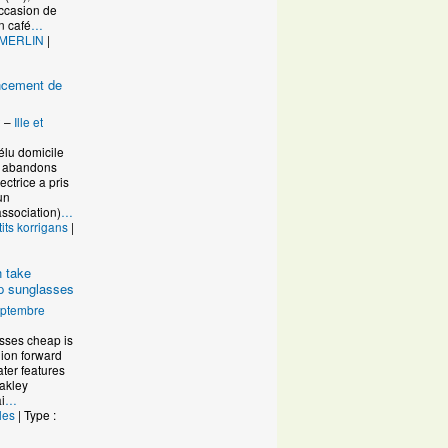
occasion de
n café
…
 MERLIN
|
ancement de
2
–
Ille et
élu domicile
s abandons
ctrice a pris
un
ssociation)
…
tits korrigans
|
n take
ap sunglasses
eptembre
asses cheap is
hion forward
ater features
akley
i
…
les
| Type :