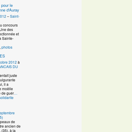
é pour le
nne d'Auray
2012
–
Saint-
au concours
 Une des
lectionnée et
à Sainte-
,
photos
RES
tobre 2012
à
ANCAIS DU
entait juste
fulgurante
, il a
e moëlle
e de guér
…
solidarite
eptembre
5)
Copeaux de
re ancien de
(35), à la