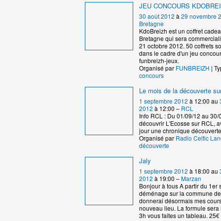
JEU CONCOURS KDOBRE
30 août 2012
à
29 novembre 
Bretagne
KdoBreizh est un coffret cad
Bretagne qui sera commercialis
21 octobre 2012. 50 coffrets s
dans le cadre d'un jeu concour
funbreizh-jeux.
Organisé par
FUNBREIZH
| Ty
concours
Le mois de la découverte s
1 septembre 2012
à 12:00 au
2012
à 12:00 –
RCL
Info RCL : Du 01/09/12 au 30/
découvrir L'Ecosse sur RCL, 
jour une chronique découverte
Organisé par
Radio Celtic La
découverte
Jaly
1 septembre 2012
à 18:00 au
2012
à 19:00 –
Marzan
Bonjour à tous A partir du 1er
déménage sur la commune de
donnerai désormais mes cour
nouveau lieu. La formule sera
3h vous faites un tableau. 25€ 