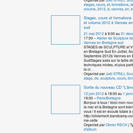
stages
,
cours
,
et
,
formations
,
d
volume
,
2012
,
à
,
vannes
,
en
,
b
Stages, cours et formations 
et volume 2012 à Vannes en
sud
21 mai 2012
à 9:00 au
31 déc
17:00 –
Atelier de Sculpture 
Vannes en Bretagne sud
STAGES de SCULPTURE et 
en Bretagne Sud En Juillet, Ao
Septembre 2012à Vannes en 
SudStages axés sur la taille dir
techniques mixtes, et plus par
la cr
…
Organisé par
Joël STRILL Scu
stage
,
de
,
sculpture
,
cours
,
for
Sortie du nouveau CD "L'âme
12 juin 2012
à 18:00 au
1 janv
19:00 –
Paris/Bretagne
Bonjour à tous ! Voici mon no
la mer et la Bretagne sont bie
vous ! Il est en écoute totale à c
http://olivierrech.bandcamp.co
me-celte
Organisé par
Olivier RECH
| T
d'album