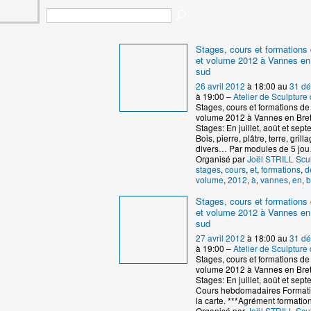
Stages, cours et formations 
et volume 2012 à Vannes en
sud
26 avril 2012
à 18:00 au
31 d
à 19:00 –
Atelier de Sculptur
Stages, cours et formations de 
volume 2012 à Vannes en Bre
Stages: En juillet, août et se
Bois, pierre, plâtre, terre, grill
divers… Par modules de 5 jou
Organisé par
Joël STRILL Scu
stages
,
cours
,
et
,
formations
,
d
volume
,
2012
,
à
,
vannes
,
en
,
b
Stages, cours et formations 
et volume 2012 à Vannes en
sud
27 avril 2012
à 18:00 au
31 d
à 19:00 –
Atelier de Sculptur
Stages, cours et formations de 
volume 2012 à Vannes en Bre
Stages: En juillet, août et se
Cours hebdomadaires Formati
la carte. ***Agrément formatio
Organisé par
Joël STRILL Scu