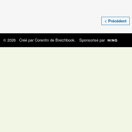
< Précédent
© 2026 Créé par
Corentin de Breizhbook
. Sponsorisé par