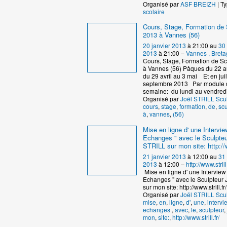
Organisé par
ASF BREIZH
| Ty
scolaire
Cours, Stage, Formation de 
2013 à Vannes (56)
20 janvier 2013
à 21:00 au
30
2013
à 21:00 –
Vannes , Breta
Cours, Stage, Formation de S
à Vannes (56) Pâques du 22 au
du 29 avril au 3 mai Et en juil
septembre 2013 Par module 
semaine: du lundi au vendred
Organisé par
Joël STRILL Scu
cours
,
stage
,
formation
,
de
,
scu
à
,
vannes
,
(56)
Mise en ligne d' une Intervie
Echanges " avec le Sculpteu
STRILL sur mon site: http://ww
21 janvier 2013
à 12:00 au
31
2013
à 12:00 –
http://www.strill.
Mise en ligne d' une Interview 
Echanges " avec le Sculpteur
sur mon site: http://www.strill.fr/
Organisé par
Joël STRILL Scu
mise
,
en
,
ligne
,
d'
,
une
,
intervi
echanges
,
avec
,
le
,
sculpteur
,
mon
,
site:
,
http://www.strill.fr/