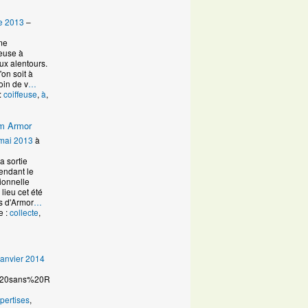
e 2013
–
 me
feuse à
aux alentours.
on soit à
oin de v
…
:
coiffeuse
,
à
,
lm Armor
mai 2013
à
a sortie
endant le
ionnelle
lieu cet été
s d'Armor
…
e :
collecte
,
janvier 2014
20sans%20R
pertises
,