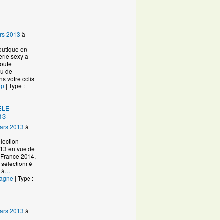
rs 2013
à
boutique en
erie sexy à
toute
u de
s votre colis
op
| Type :
ELE
13
ars 2013
à
lection
13 en vue de
 France 2014,
e sélectionné
 à
…
tagne
| Type :
ars 2013
à