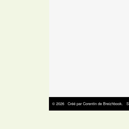
© 2026 Créé par
Corentin de Breizhbook
. S