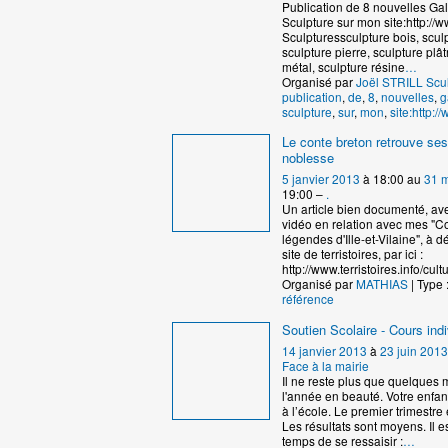
Publication de 8 nouvelles Gal
Sculpture sur mon site:http://www
Sculpturessculpture bois, scul
sculpture pierre, sculpture plât
métal, sculpture résine
…
Organisé par
Joël STRILL Scu
publication
,
de
,
8
,
nouvelles
,
g
sculpture
,
sur
,
mon
,
site:http://w
Le conte breton retrouve ses
noblesse
5 janvier 2013
à 18:00 au
31 
19:00 –
.
Un article bien documenté, av
vidéo en relation avec mes "C
légendes d'Ille-et-Vilaine", à d
site de terristoires, par ici :
http://www.terristoires.info/cult
Organisé par
MATHIAS
| Type 
référence
Soutien Scolaire - Cours indi
14 janvier 2013
à
23 juin 2013
Face à la mairie
Il ne reste plus que quelques m
l'année en beauté. Votre enfant
à l’école. Le premier trimestre
Les résultats sont moyens. Il e
temps de se ressaisir :
…