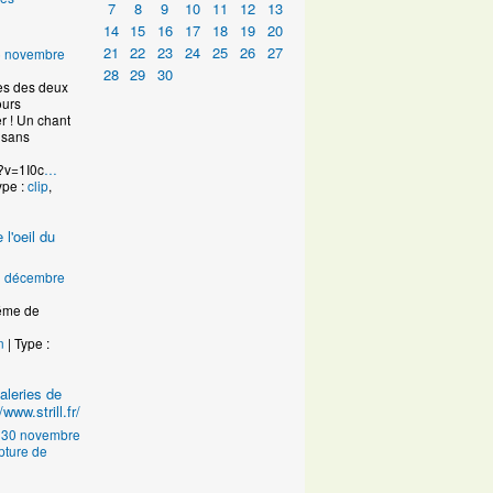
7
8
9
10
11
12
13
14
15
16
17
18
19
20
21
22
23
24
25
26
27
6 novembre
28
29
30
es des deux
ours
r ! Un chant
 sans
?v=1I0c
…
ype :
clip
,
 l'oeil du
1 décembre
e de
n
| Type :
aleries de
www.strill.fr/
u
30 novembre
pture de