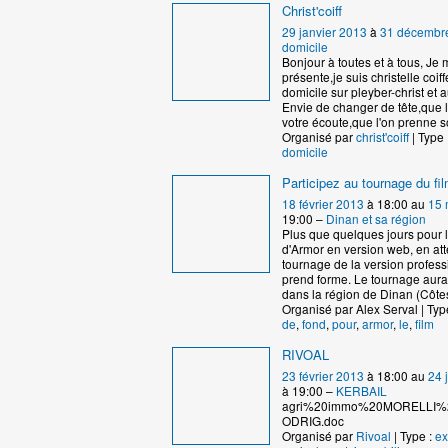
Christ'coiff
29 janvier 2013
à
31 décembr
domicile
Bonjour à toutes et à tous, Je
présente,je suis christelle coif
domicile sur pleyber-christ et 
Envie de changer de tête,que l'
votre écoute,que l'on prenne s
Organisé par
christ'coiff
| Type 
domicile
Participez au tournage du fi
18 février 2013
à 18:00 au
15 
19:00 –
Dinan et sa région
Plus que quelques jours pour l
d'Armor en version web, en att
tournage de la version profess
prend forme. Le tournage aura 
dans la région de Dinan (Côte
Organisé par Alex Serval | Typ
de
,
fond
,
pour
,
armor
,
le
,
film
RIVOAL
23 février 2013
à 18:00 au
24 
à 19:00 –
KERBAIL
agri%20immo%20MORELLI%
ODRIG.doc
Organisé par
Rivoal
| Type :
ex