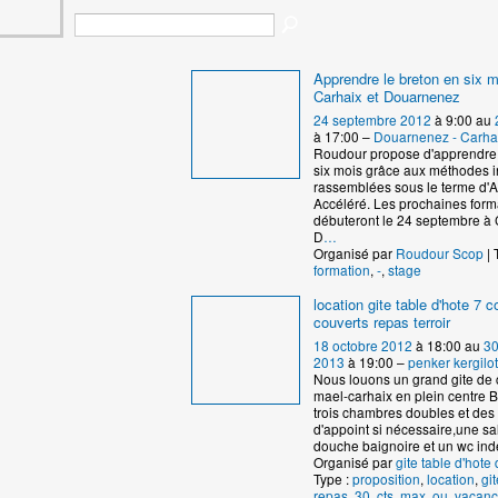
Apprendre le breton en six m
Carhaix et Douarnenez
24 septembre 2012
à 9:00 au
à 17:00 –
Douarnenez - Carha
Roudour propose d'apprendre 
six mois grâce aux méthodes 
rassemblées sous le terme d'
Accéléré. Les prochaines form
débuteront le 24 septembre à 
D
…
Organisé par
Roudour Scop
| 
formation
,
-
,
stage
location gite table d'hote 7
couverts repas terroir
18 octobre 2012
à 18:00 au
30
2013
à 19:00 –
penker kergilot
Nous louons un grand gite de 
mael-carhaix en plein centre B
trois chambres doubles et de
d'appoint si nécessaire,une sa
douche baignoire et un wc in
Organisé par
gite table d'hote 
Type :
proposition
,
location
,
git
repas
,
30
,
cts
,
max
,
ou
,
vacanc