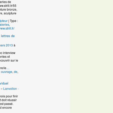
eries de
.strill.fr/55
pture bronze,
re, sculpture
lpteur
| Type :
aleries
,
ww.strill.fr/
 lettres de
mars 2013
à
ec interview
ontes et
écouvrir sur le
ure/le
…
:
ouvrage
,
de
,
viduel
–
Lanvollon -
ois pour finir
 doit réussir
 est passé.
st encore