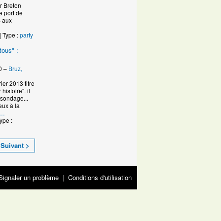
r Breton
le port de
s aux
| Type :
party
tous" :
0 –
Bruz,
er 2013 titre
istoire". il
sondage...
ux à la
…
ype :
Suivant >
Signaler un problème
|
Conditions d'utilisation