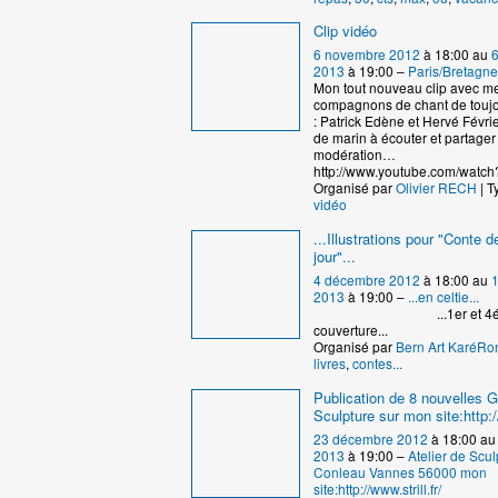
Clip vidéo
6 novembre 2012
à 18:00 au
2013
à 19:00 –
Paris/Bretagne
Mon tout nouveau clip avec m
compagnons de chant de touj
: Patrick Edène et Hervé Févrie
de marin à écouter et partager
modération…
http://www.youtube.com/watch
Organisé par
Olivier RECH
| T
vidéo
...Illustrations pour "Conte de
jour"...
4 décembre 2012
à 18:00 au
2013
à 19:00 –
...en celtie...
...1er et 4ém
couverture...
Organisé par
Bern Art KaréRo
livres
,
contes...
Publication de 8 nouvelles G
Sculpture sur mon site:http://
23 décembre 2012
à 18:00 a
2013
à 19:00 –
Atelier de Scul
Conleau Vannes 56000 mon
site:http://www.strill.fr/