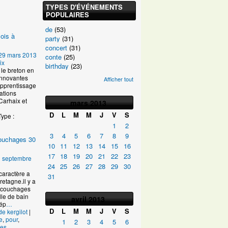
TYPES D'ÉVÉNEMENTS
POPULAIRES
de
(53)
ois à
party
(31)
concert
(31)
29 mars 2013
conte
(25)
ix
birthday
(23)
le breton en
innovantes
Afficher tout
Apprentissage
ations
Carhaix et
mars
2013
D
L
M
M
J
V
S
Type :
1
2
3
4
5
6
7
8
9
 couchages 30
10
11
12
13
14
15
16
17
18
19
20
21
22
23
 septembre
24
25
26
27
28
29
30
caractère a
31
retagne.il y a
s couchages
lle de bain
avril
2013
dép
…
D
L
M
M
J
V
S
de kergilot
|
e
,
pour
,
1
2
3
4
5
6
es