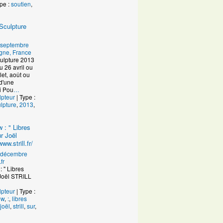
pe :
soutien
,
Sculpture
 septembre
gne, France
culpture 2013
 26 avril ou
let, août ou
d'une
i Pou
…
lpteur
| Type :
lpture
,
2013
,
w : " Libres
r Joël
w.strill.fr/
 décembre
fr
: " Libres
 Joël STRILL
lpteur
| Type :
ew
,
:
,
libres
joël
,
strill
,
sur
,