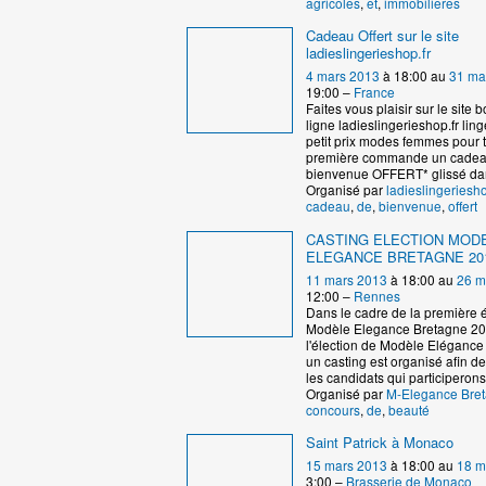
agricoles
,
et
,
immobilieres
Cadeau Offert sur le site
ladieslingerieshop.fr
4 mars 2013
à 18:00 au
31 ma
19:00 –
France
Faites vous plaisir sur le site 
ligne ladieslingerieshop.fr ling
petit prix modes femmes pour 
première commande un cadea
bienvenue OFFERT* glissé dan
Organisé par
ladieslingeriesh
cadeau
,
de
,
bienvenue
,
offert
CASTING ELECTION MOD
ELEGANCE BRETAGNE 20
11 mars 2013
à 18:00 au
26 m
12:00 –
Rennes
Dans le cadre de la première é
Modèle Elegance Bretagne 20
l'élection de Modèle Elégance
un casting est organisé afin d
les candidats qui participerons
Organisé par
M-Elegance Bre
concours
,
de
,
beauté
Saint Patrick à Monaco
15 mars 2013
à 18:00 au
18 m
3:00 –
Brasserie de Monaco