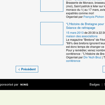
Brasserie de Monaco, brasseu
(moi), Saint patrick à feter sur 
monaco du 1( au 17 mars, avi
expatriés comme moi!
Organisé par
François Pichon
"L'Histoire de Bretagne pour 
Séance de rattrapage
15 mars 2013
de 20:30 à 22:3
maison des associations
Le magazine "Bretons" de Févri
"69% des bretons ignorent leur h
est donc temps de changer ce 
Pour y remédier, venez nombre
conférence : "L'Histoire de Bre
Organisé par
Div Yezh Bruz
| T
conférence
< Précédent
ponsorisé par
Badges
|