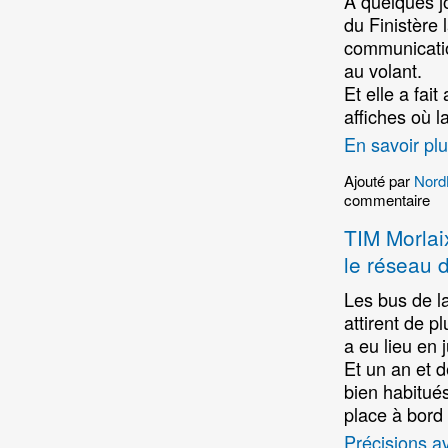
A quelques jo
du Finistère
communicatio
au volant.
Et elle a fai
affiches où 
En savoir plu
Ajouté par
Nord
commentaire
TIM Morlai
le réseau 
Les bus de la
attirent de p
a eu lieu en 
Et un an et d
bien habitué
place à bord
Précisions av