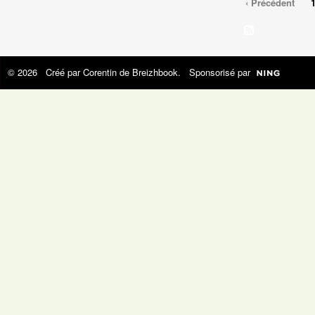
‹ Précédent
© 2026 Créé par
Corentin de Breizhbook
. Sponsorisé par