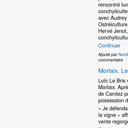
rencontré lu
conchyliculteu
avec Audrey 
Ostréicultur
Hervé Jenot,
conchylicultu
Continuer
Ajouté par
Nord
commentaire
Morlaix. Le
Loïc Le Bris 
Morlaix. Aprè
de Camlez pr
possession d
« Je défends
la vigne » af
vente regorge