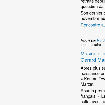
retraite depu
quotidien da
Son dernier o
novembre aux
Rencontre au
Ajouté par
Nord
commentaire
Musique. «
Gérard Ma
Après plusie
naissance en
« Kan an Teve
Marzin.
Pour la premi
français. « L
celle avec la