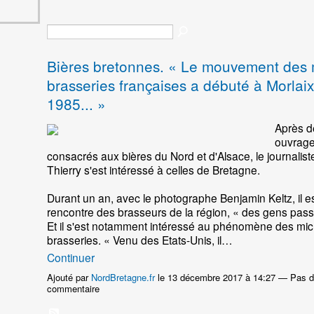
Bières bretonnes. « Le mouvement des 
brasseries françaises a débuté à Morlai
1985... »
Après d
ouvrag
consacrés aux bières du Nord et d'Alsace, le journalist
Thierry s'est intéressé à celles de Bretagne.
Durant un an, avec le photographe Benjamin Keltz, il est
rencontre des brasseurs de la région, « des gens pass
Et il s'est notamment intéressé au phénomène des mic
brasseries. « Venu des Etats-Unis, il…
Continuer
Ajouté par
NordBretagne.fr
le 13 décembre 2017 à 14:27 — Pas 
commentaire