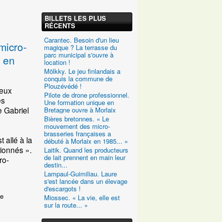
BILLETS LES PLUS
RÉCENTS
Carantec. Besoin d'un lieu
micro-
magique ? La terrasse du
parc municipal s'ouvre à
x en
location !
Mölkky. Le jeu finlandais a
conquis la commune de
Plouzévédé !
eux
Pilote de drone professionnel.
es
Une formation unique en
e Gabriel
Bretagne ouvre à Morlaix
Bières bretonnes. « Le
mouvement des micro-
brasseries françaises a
 allé à la
débuté à Morlaix en 1985... »
ionnés ».
Laitik. Quand les producteurs
de lait prennent en main leur
ro-
destin...
Lampaul-Guimiliau. Laure
s'est lancée dans un élevage
d'escargots !
de
Miossec. « La vie, elle est
sur la route... »