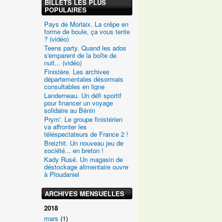
BILLETS LES PLUS
POPULAIRES
Pays de Morlaix. La crêpe en
forme de boule, ça vous tente
? (vidéo)
Teens party. Quand les ados
s'emparent de la boîte de
nuit... (vidéo)
Finistère. Les archives
départementales désormais
consultables en ligne
Landerneau. Un défi sportif
pour financer un voyage
solidaire au Bénin
Prym'. Le groupe finistérien
va affronter les
téléspectateurs de France 2 !
Breizhit. Un nouveau jeu de
société... en breton !
Kady Rusé. Un magasin de
déstockage alimentaire ouvre
à Ploudaniel
ARCHIVES MENSUELLES
2018
mars
(1)