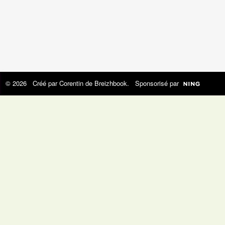
© 2026 Créé par
Corentin de Breizhbook
. Sponsorisé par