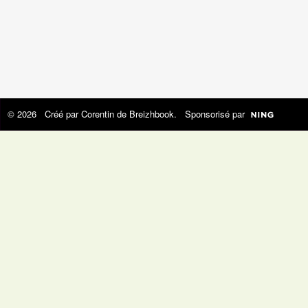
© 2026 Créé par
Corentin de Breizhbook
. Sponsorisé par