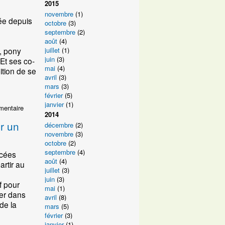
2015
novembre
(1)
ée depuis
octobre
(3)
septembre
(2)
août
(4)
juillet
(1)
, pony
juin
(3)
 Et ses co-
mai
(4)
ition de se
avril
(3)
mars
(3)
février
(5)
janvier
(1)
mentaire
2014
r un
décembre
(2)
novembre
(3)
octobre
(2)
septembre
(4)
ycées
août
(4)
rtir au
juillet
(3)
juin
(3)
f pour
mai
(1)
cer dans
avril
(8)
de la
mars
(5)
février
(3)
janvier
(1)