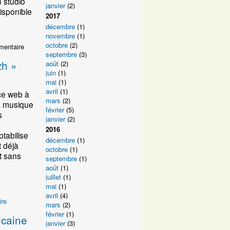
n studio
janvier
(2)
isponible
2017
décembre
(1)
novembre
(1)
octobre
(2)
mentaire
septembre
(3)
zh »
août
(2)
juin
(1)
mai
(1)
avril
(1)
ice web à
mars
(2)
la musique
février
(5)
s
janvier
(2)
2016
tabilise
décembre
(1)
t déjà
octobre
(1)
et sans
septembre
(1)
août
(1)
juillet
(1)
mai
(1)
avril
(4)
re
mars
(2)
février
(1)
icaine
janvier
(3)