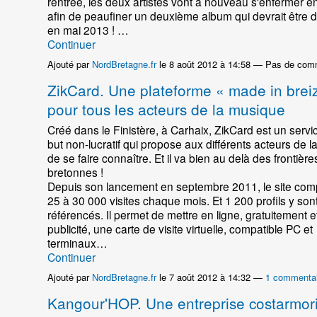
rentrée, les deux artistes vont à nouveau s'enfermer e
afin de peaufiner un deuxième album qui devrait être d
en mai 2013 ! …
Continuer
Ajouté par
NordBretagne.fr
le 8 août 2012 à 14:58 — Pas de com
ZikCard. Une plateforme « made in brei
pour tous les acteurs de la musique
Créé dans le Finistère, à Carhaix, ZikCard est un serv
but non-lucratif qui propose aux différents acteurs de 
de se faire connaître. Et il va bien au delà des frontière
bretonnes !
Depuis son lancement en septembre 2011, le site comp
25 à 30 000 visites chaque mois. Et 1 200 profils y son
référencés. Il permet de mettre en ligne, gratuitement 
publicité, une carte de visite virtuelle, compatible PC et
terminaux…
Continuer
Ajouté par
NordBretagne.fr
le 7 août 2012 à 14:32 —
1 commentai
Kangour'HOP. Une entreprise costarmor