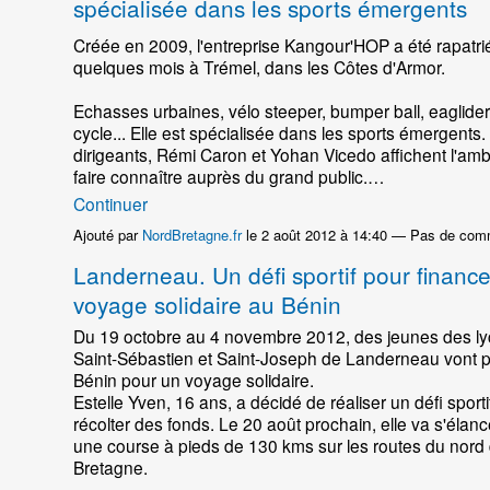
spécialisée dans les sports émergents
Créée en 2009, l'entreprise Kangour'HOP a été rapatri
quelques mois à Trémel, dans les Côtes d'Armor.
Echasses urbaines, vélo steeper, bumper ball, eaglider
cycle... Elle est spécialisée dans les sports émergents.
dirigeants, Rémi Caron et Yohan Vicedo affichent l'amb
faire connaître auprès du grand public.…
Continuer
Ajouté par
NordBretagne.fr
le 2 août 2012 à 14:40 — Pas de com
Landerneau. Un défi sportif pour finance
voyage solidaire au Bénin
Du 19 octobre au 4 novembre 2012, des jeunes des l
Saint-Sébastien et Saint-Joseph de Landerneau vont pa
Bénin pour un voyage solidaire.
Estelle Yven, 16 ans, a décidé de réaliser un défi sporti
récolter des fonds. Le 20 août prochain, elle va s'élan
une course à pieds de 130 kms sur les routes du nord 
Bretagne.