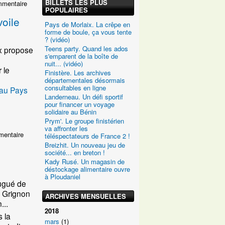
BILLETS LES PLUS
mmentaire
POPULAIRES
voile
Pays de Morlaix. La crêpe en
forme de boule, ça vous tente
? (vidéo)
Teens party. Quand les ados
ix propose
s'emparent de la boîte de
nuit... (vidéo)
 le
Finistère. Les archives
départementales désormais
consultables en ligne
 au Pays
Landerneau. Un défi sportif
pour financer un voyage
solidaire au Bénin
Prym'. Le groupe finistérien
va affronter les
mentaire
téléspectateurs de France 2 !
Breizhit. Un nouveau jeu de
société... en breton !
Kady Rusé. Un magasin de
déstockage alimentaire ouvre
à Ploudaniel
njugué de
n Grignon
ARCHIVES MENSUELLES
...
2018
s la
mars
(1)