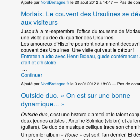
Ajouté par
NordBretagne.fr
le 20 août 2012 à 14:47 — Pas de co
Morlaix. Le couvent des Ursulines se dé
aux visiteurs
Jusqu'à la mi-septembre, l’office du tourisme de Morla
une visite guidée du quartier des Ursulines.
Les amoureux d'Histoire pourront notamment découvrir
couvent des Ursulines. Une visite qui vaut le détour !
Entretien audio avec Henri Bideau, guide conférencier
d'art et d'histoire
…
Continuer
Ajouté par
NordBretagne.fr
le 9 août 2012 à 18:03 — Pas de com
Outside duo. « On est sur une bonne
dynamique... »
Outside duo
, c'est une histoire d'amitié et le talent co
deux jeunes artistes : Antoine Solmiac (violon) et Julie
(guitare). Ce duo de musique celtique trace son chemin
Un premier album «
Route
» est sorti l'an dernier. Et dè