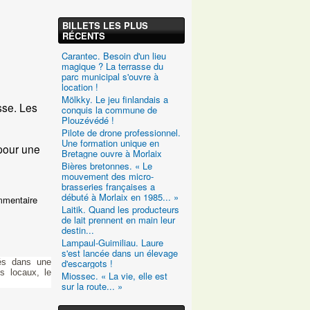
BILLETS LES PLUS
RÉCENTS
Carantec. Besoin d'un lieu
magique ? La terrasse du
parc municipal s'ouvre à
location !
Mölkky. Le jeu finlandais a
sse. Les
conquis la commune de
Plouzévédé !
Pilote de drone professionnel.
Une formation unique en
 pour une
Bretagne ouvre à Morlaix
Bières bretonnes. « Le
mouvement des micro-
brasseries françaises a
débuté à Morlaix en 1985... »
mmentaire
Laitik. Quand les producteurs
de lait prennent en main leur
destin...
Lampaul-Guimiliau. Laure
s'est lancée dans un élevage
d'escargots !
lés dans une
ns locaux, le
Miossec. « La vie, elle est
sur la route... »