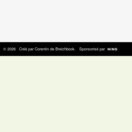
© 2026 Créé par
Corentin de Breizhbook
. Sponsorisé par