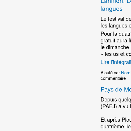
Lannion. Le
langues
Le festival d
les langues e
Pour la quat
gratuit aura
le dimanche 1
« les us et 
Lire l'intégral
Ajouté par
Nord
commentaire
Pays de Mor
Depuis quelq
(PAEJ) a vu l
Et après Plo
quatrième lie