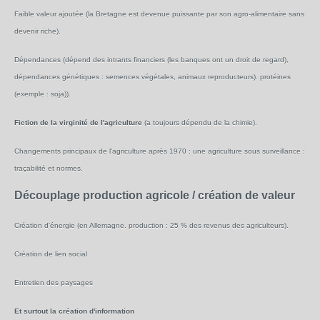
Faible valeur ajoutée (la Bretagne est devenue puissante par son agro-alimentaire sans
devenir riche).
Dépendances (dépend des intrants financiers (les banques ont un droit de regard),
dépendances génétiques : semences végétales, animaux reproducteurs). protéines
(exemple : soja)).
Fiction de la virginité de l'agriculture
(a toujours dépendu de la chimie).
Changements principaux de l'agriculture après 1970 : une agriculture sous surveillance :
traçabilité et normes.
Découplage production agricole / création de valeur
Création d'énergie (en Allemagne. production : 25 % des revenus des agriculteurs).
Création de lien social
Entretien des paysages
Et surtout la création d'information