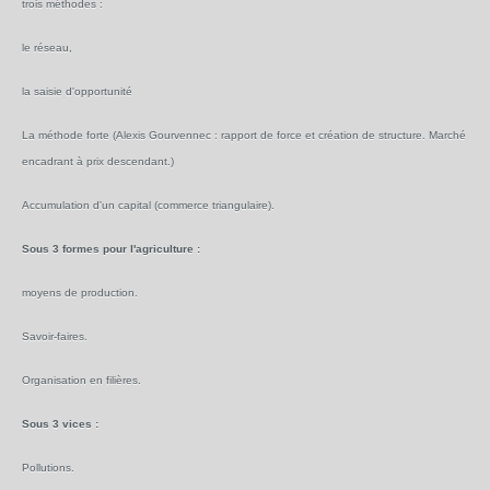
trois méthodes :
le réseau,
la saisie d'opportunité
La méthode forte (Alexis Gourvennec : rapport de force et création de structure. Marché
encadrant à prix descendant.)
Accumulation d'un capital (commerce triangulaire).
Sous 3 formes pour l'agriculture :
moyens de production.
Savoir-faires.
Organisation en filières.
Sous 3 vices :
Pollutions.