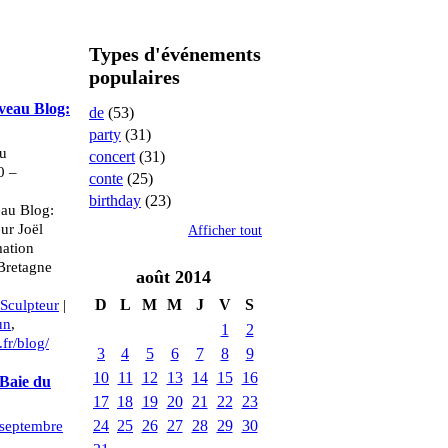
Types d'événements
populaires
veau Blog:
de
(53)
party
(31)
u
concert
(31)
0 –
conte
(25)
birthday
(23)
eau Blog:
eur Joël
Afficher tout
mation
Bretagne
août
2014
D
L
M
M
J
V
S
Sculpteur
|
un
,
1
2
l.fr/blog/
3
4
5
6
7
8
9
10
11
12
13
14
15
16
 Baie du
17
18
19
20
21
22
23
24
25
26
27
28
29
30
septembre