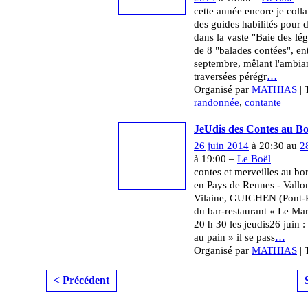
cette année encore je coll
des guides habilités pour
dans la vaste "Baie des lé
de 8 "balades contées", en
septembre, mêlant l'ambia
traversées pérégr
…
Organisé par
MATHIAS
| 
randonnée
,
contante
JeUdis des Contes au Bo
26 juin 2014
à 20:30 au
2
à 19:00 –
Le Boël
contes et merveilles au bor
en Pays de Rennes - Vallo
Vilaine, GUICHEN (Pont-
du bar-restaurant « Le Ma
20 h 30 les jeudis26 juin :
au pain » il se pass
…
Organisé par
MATHIAS
| 
< Précédent