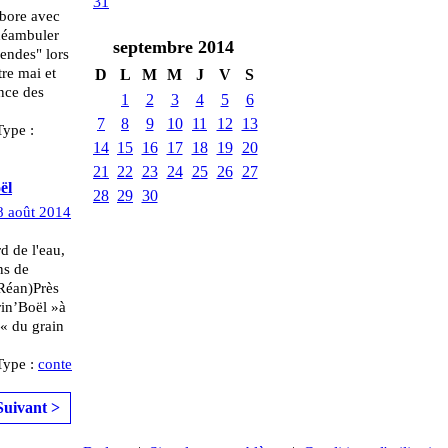
31
abore avec
 déambuler
septembre
2014
gendes" lors
tre mai et
D
L
M
M
J
V
S
nce des
1
2
3
4
5
6
7
8
9
10
11
12
13
Type :
14
15
16
17
18
19
20
21
22
23
24
25
26
27
ël
28
29
30
8 août 2014
d de l'eau,
ns de
Réan)Près
rin’Boël »à
 « du grain
Type :
conte
Suivant >