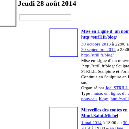
Jeudi 28 août 2014
Mise en Ligne d' un nou
http://strill.fr/blog/
30 octobre 2013
à 22:00 a
30 septembre 2014
à 23:0
http://strill.fr/blog/
Mise en Ligne d' un nouv
http://strill.fr/blog/ Sculpt
STRILL, Sculpture et For
Continue en Sculpture en 
sud
Organisé par
Joël STRILL 
Type :
mise
,
en
,
ligne
,
d'
,
nouveau
,
blog:
,
http://stril
Merveilles des contes en
Mont-Saint-Michel
1 mai 2014
à 18:00 au
30 
2014
à 19:00 –
en Baie