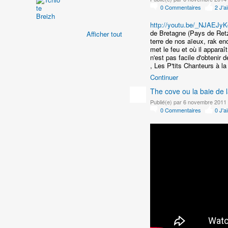
0
Commentaires
2
J'a
http://youtu.be/_NJAEJy
de Bretagne (Pays de Ret
Afficher tout
terre de nos aïeux, rak en
met le feu et où il appara
n'est pas facile d'obtenir 
, Les P'tits Chanteurs à 
Continuer
The cove ou la baie de l
Publié(e) par 6 novembre 2011
0
Commentaires
0
J'a