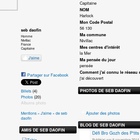
Capitaine
NOM
Harlock
Mon Code Postal
56 130
seb daofin
Ma commune
Homme
Nivillac
Nivillac
France
Mes centres d'intérêt
Capitaine
la Mer
J'aime
Ma pensée du jour
pensée
Comment j'ai connu le réseau 
Partager sur Facebook
j'ai découvert
PHOTOS DE SEB DAOFIN
(4)
Billets
(20)
Photos
Albums photo
Ajouter des photos
Mentions « J'aime » de seb
daofin
BLOG DE SEB DAOFIN
AMIS DE SEB DAOFIN
Défi Bro Gozh des P'tit
Publié(e) par 6 novembre 2014 