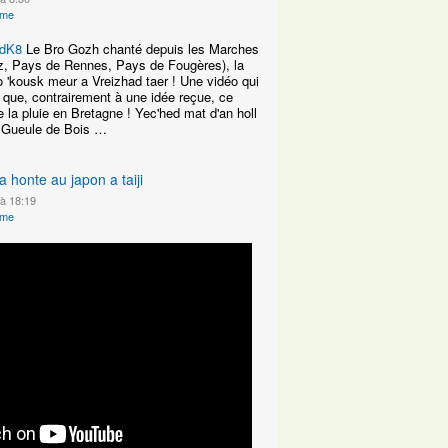
ime
KdK8
Le Bro Gozh chanté depuis les Marches
z, Pays de Rennes, Pays de Fougères), la
o 'kousk meur a Vreizhad taer ! Une vidéo qui
ît que, contrairement à une idée reçue, ce
de la pluie en Bretagne ! Yec'hed mat d'an holl
la Gueule de Bois …
a honte au japon a taiji
 à 18:19
ime