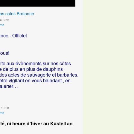
os cotes Bretonne
à 8:52
ime
ce - Officiel
tous!
uite aux évènements sur nos côtes
e de plus en plus de dauphins
es actes de sauvagerie et barbaries.
tre vigilant en vous baladant , en
 alerter…
à 10:28
ime
té, ni heure d'hiver au Kastell an