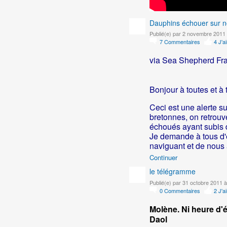
Dauphins échouer sur n
Publié(e) par 2 novembre 2011 
7
Commentaires
4
J'a
via Sea Shepherd Fran
Bonjour à toutes et à 
Ceci est une alerte s
bretonnes, on retrouv
échoués ayant subis d
Je demande à tous d'ê
naviguant et de nous
Continuer
le télégramme
Publié(e) par 31 octobre 2011 
0
Commentaires
2
J'a
Molène.
Ni heure d'é
Daol