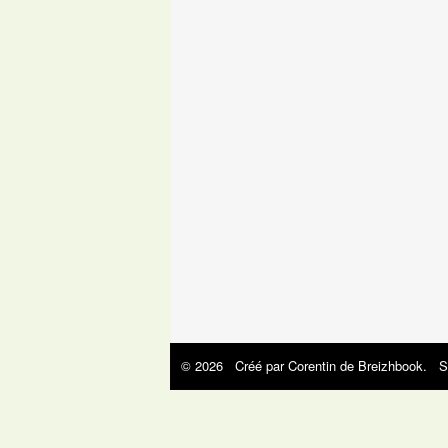
© 2026 Créé par
Corentin de Breizhbook
. S