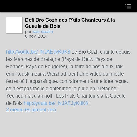
Défi Bro Gozh des P'tits Chanteurs à la
Gueule de Bois
par
seb daofin
6 nov. 2014
http://youtu.be/_NJAEJyKdK8
Le Bro Gozh chanté depuis
les Marches de Bretagne (Pays de Retz, Pays de
Rennes, Pays de Fougères), la terre de nos aïeux, rak
eno 'kousk meur a Vreizhad taer ! Une vidéo qui met le
feu et où il apparaît que, contrairement à une idée reçue,
ce n'est pas facile d'obtenir de la pluie en Bretagne !
Yec'hed mat d'an holl , Les P'tits Chanteurs à la Gueule
de Bois
http://youtu.be/_NJAEJyKdK8
;
2 membres aiment ceci