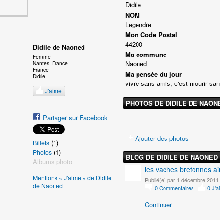
Didile
NOM
Legendre
Mon Code Postal
44200
Didile de Naoned
Ma commune
Femme
Naoned
Nantes, France
France
Ma pensée du jour
Didile
vivre sans amis, c'est mourir sa
J'aime
PHOTOS DE DIDILE DE NAON
Partager sur Facebook
Ajouter des photos
(1)
Billets
(1)
Photos
BLOG DE DIDILE DE NAONED
Albums photo
les vaches bretonnes ai
Mentions « J'aime » de Didile
Publié(e) par 1 décembre 2011 
de Naoned
0
Commentaires
0
J'a
Continuer