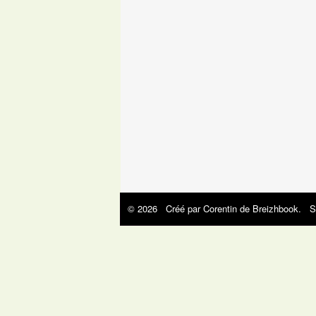
© 2026 Créé par
Corentin de Breizhbook
. S