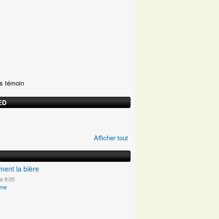
ns témoin
ED
Afficher tout
ment la bière
à 9:05
ime