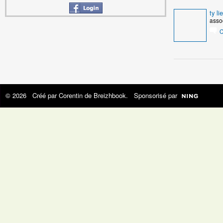
ty li
asso
C
© 2026 Créé par
Corentin de Breizhbook
. Sponsorisé par