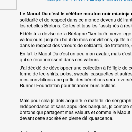
Le Maout Du c'est le célèbre mouton noir mi-ninja 
solidarité et de respect dans ce monde devenu déliran
les rebelles Bretons, Celtes et tous les "assignés à ré
Fidèle à la devise de la Bretagne "kentoc'h mervel eget 
va toujours jusqu'au bout de mes convictions, quitte à 
dans le respect des valeurs de solidarité, de fraternité, 
En fait le Maout Du c'est un peu mon avatar, mais c'est 
qui se reconnaissent dans ces valeurs.
J'ai décidé de développer une collection à l'éffigie de
forme de tee-shirts, polos, sweats, casquettes et autre
mes convictions une partie des bénéfices sera reversé 
Runner Foundation pour financer leurs actions.
Mais pour cela je dois acquérir le matériel de sérigrap
indépendance et sans appui des banques, je compte sur
bretons qui partagent mes valeurs et comme le Maout 
devant cette société en pleine déliquescence.