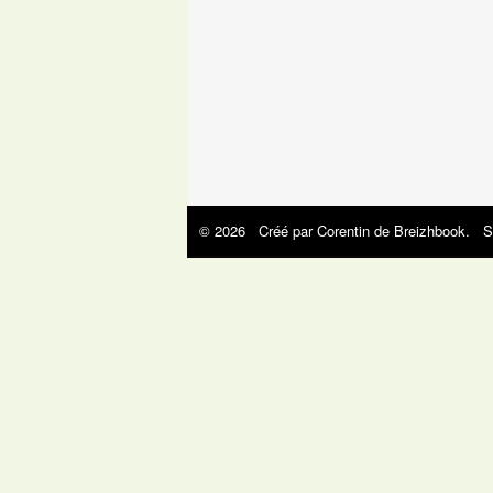
© 2026 Créé par
Corentin de Breizhbook
. S