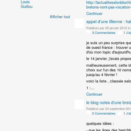
http://lactualiteselonbloc
bretons-nont-pas-vocatio
Continuer
Afficher tout
appel d'une Illienne : h
Publié(e) par 25 janvier 2012 à 
3
Commentaires
1
J'a
je suis un peu surprise qu
de ouest-france : trouver un
d'où mon topic d'aujourd'hu
le 14 janvier, j'avais pr
malheureusement, cette idé
choix sur l'un des 10 noms
jusqu'au 4 février !
voici la liste , classée se
1 :…
Continuer
le blog notes d'une bre
Publié(e) par 24 septembre 201
0
Commentaires
1
J'a
quelques idées :
- que les âges des breizhbo