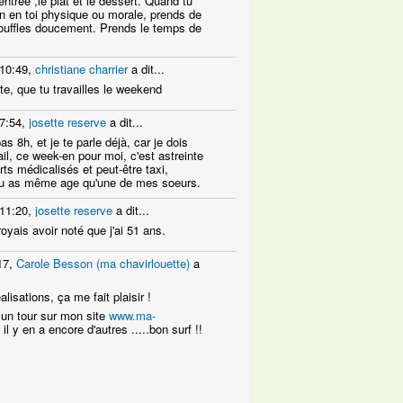
'entrée ,le plat et le dessert. Quand tu
on en toi physique ou morale, prends de
souffles doucement. Prends le temps de
 10:49,
christiane charrier
a dit...
tte, que tu travailles le weekend
7:54,
josette reserve
a dit...
pas 8h, et je te parle déjà, car je dois
ail, ce week-en pour moi, c'est astreinte
rts médicalisés et peut-être taxi,
tu as même age qu'une de mes soeurs.
 11:20,
josette reserve
a dit...
royais avoir noté que j'ai 51 ans.
17,
Carole Besson (ma chavirlouette)
a
lisations, ça me fait plaisir !
 un tour sur mon site
www.ma-
il y en a encore d'autres .....bon surf !!