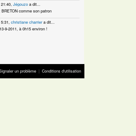
 21:40,
Jégouzo
a dit...
hat BRETON comme son patron
 5:31,
christiane charrier
a dit...
e 13-9-2011, à 0h15 environ !
Signaler un problème
|
Conditions d'utilisation