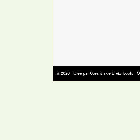
© 2026 Créé par
Corentin de Breizhbook
. S