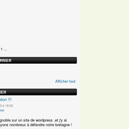
1 ...
RRIER
Afficher tout
IER
eton !!!
3 à 18:30
ime
 ignoble sur un site de wordpress ,et j'y ai
yons nombreux à défendre notre bretagne !