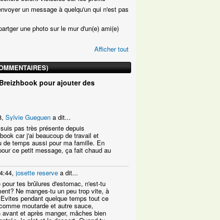
 envoyer un message à quelqu'un qui n'est pas
partger une photo sur le mur d'un(e) ami(e)
Afficher tout
COMMENTAIRES)
Breizhbook pour ajouter des
8,
Sylvie Gueguen
a dit...
 suis pas très présente depuis
ook car j'ai beaucoup de travail et
eu de temps aussi pour ma famille. En
pour ce petit message, ça fait chaud au
4:44,
josette reserve
a dit...
 pour tes brûlures d'estomac, n'est-tu
ent? Ne manges-tu un peu trop vite, à
? Evites pendant quelque temps tout ce
é ,comme moutarde et autre sauce,
h avant et après manger, mâches bien