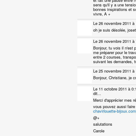
et fait une pause entre l
sens qu'il y a une tensi
bonnes inspirations et 
vivre, A +
Le 26 novembre 2011 à
oh je suis désolée, jose
Le 26 novembre 2011 à 
Bonjour, tu vois il n'est 
me préparer pour le trav
entre 2 courses, transpo
suivant les demandes, 
Le 25 novembre 2011 à
Bonjour, Christiane, je c
Le 11 octobre 2011 à 0:
dit...
Merci d'apprécier mes réa
vous pouvez aussi faire
chavirlouette-bijoux.com
@+
salutations
Carole