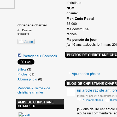
christiane
NOM
charrier
Mon Code Postal
35 000
christiane charrier
Ma commune
61, Femme
rennes
christiane
Ma pensée du jour
J'aime
j'ai 46 ans ...depuis le 4 mars 201
PHOTOS DE CHRISTIANE CHA
Partager sur Facebook
(3)
Billets
Ajouter des photos
(61)
Photos
(6)
Albums photo
BLOG DE CHRISTIANE CHARR
Mentions « J'aime » de
un article raciste anti-br
christiane charrier
Publié(e) par 28 septembre 201
7
Commentaires
0
J'a
AMIS DE CHRISTIANE
CHARRIER
je viens de lire cet article
ajouté un commentaire ,so