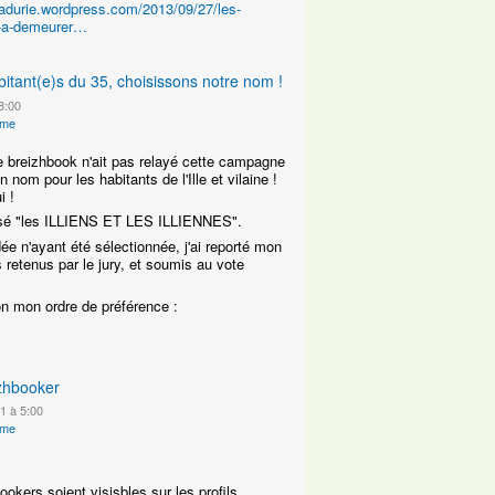
hladurie.wordpress.com/2013/09/27/les-
n-a-demeurer…
abitant(e)s du 35, choisissons notre nom !
8:00
ime
e breizhbook n'ait pas relayé cette campagne
 nom pour les habitants de l'Ille et vilaine !
i !
oposé "les ILLIENS ET LES ILLIENNES".
e n'ayant été sélectionnée, j'ai reporté mon
 retenus par le jury, et soumis au vote
lon mon ordre de préférence :
izhbooker
1 à 5:00
ime
okers soient visisbles sur les profils