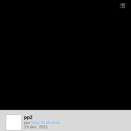
pp2
par
Katy Szafranski
19 déc. 2011