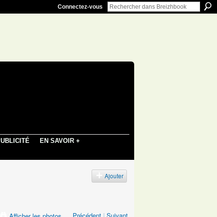
Connectez-vous
UBLICITÉ
EN SAVOIR +
s
Ajouter
Précédent
|
Suivant
Afficher les photos