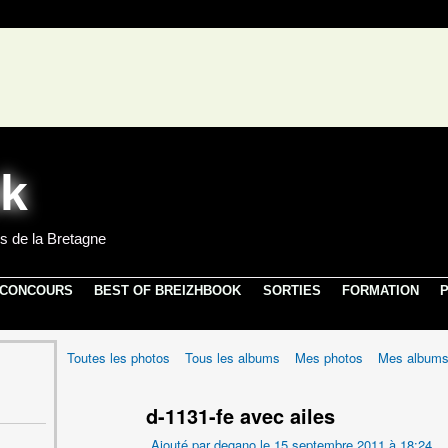
s de la Bretagne
 CONCOURS
BEST OF BREIZHBOOK
SORTIES
FORMATION
P
Toutes les photos
Tous les albums
Mes photos
Mes album
d-1131-fe avec ailes
Ajouté par
degano
le 15 septembre 2011 à 18:24