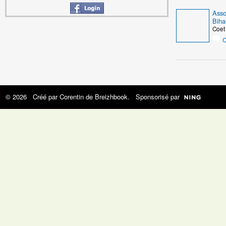
Asso
Bih
Coet
C
© 2026 Créé par
Corentin de Breizhbook
. Sponsorisé par