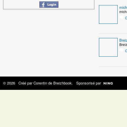
mich
mich
C
Brei
Brei
C
© 2026 Créé par
Corentin de Breizhbook
. Sponsorisé par