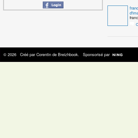
fran
d'im
fran
C
© 2026 Créé par
Corentin de Breizhbook
. Sponsorisé par