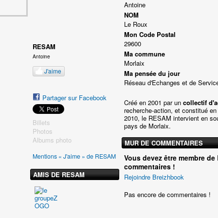
Antoine
NOM
Le Roux
Mon Code Postal
29600
RESAM
Ma commune
Antoine
Morlaix
J'aime
Ma pensée du jour
Réseau d'Echanges et de Service
Partager sur Facebook
Créé en 2001 par un
collectif d'
recherche-action, et constitué e
2010, le RESAM intervient en sout
Billets
pays de Morlaix.
Photos
Albums photo
MUR DE COMMENTAIRES
Mentions « J'aime » de RESAM
Vous devez être membre de 
commentaires !
AMIS DE RESAM
Rejoindre Breizhbook
Pas encore de commentaires !