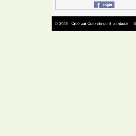
© 2026 Créé par
Corentin de Breizhbook
. S