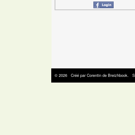
© 2026 Créé par
Corentin de Breizhbook
. S