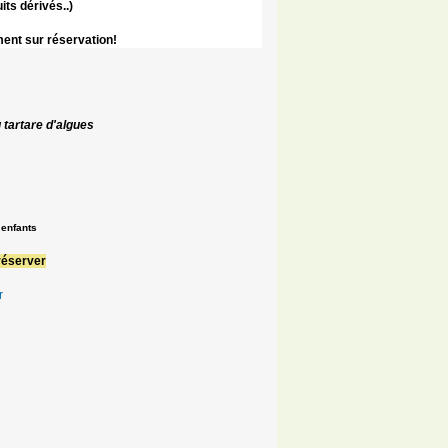
its dérivés..)
ent sur réservation!
u tartare d'algues
 enfants
réserver
r