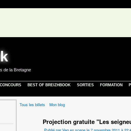
s de la Bretagne
 CONCOURS
BEST OF BREIZHBOOK
SORTIES
FORMATION
P
Tous les billets
Mon blog
Projection gratuite "Les seigne
Publié par
Veg en scene
le 7 novembre 2011 à 22: