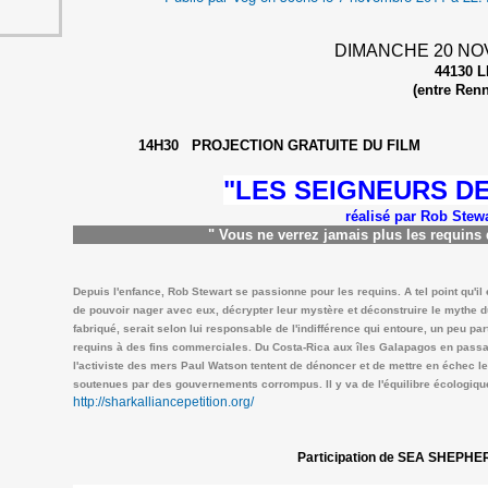
DIMANCHE 20 NOVEM
44130 LE GÂ
(entre Rennes et Na
14H30 PROJECTION GRATUITE DU FILM
"
LES SEIGNEURS DE
réalisé par Rob Stewa
"
Vous ne verrez jamais plus les requins
Depuis l'enfance, Rob Stewart se passionne pour les requins. A tel point qu'il
de pouvoir nager avec eux, décrypter leur mystère et déconstruire le mythe
fabriqué, serait selon lui responsable de l'indifférence qui entoure, un peu p
requins à des fins commerciales. Du Costa-Rica aux îles Galapagos en passan
l'activiste des mers Paul Watson tentent de dénoncer et de mettre en échec l
soutenues par des gouvernements corrompus. Il y va de l'équilibre écologique
http://sharkalliancepetition.org/
Participation de
SEA SHEPHE