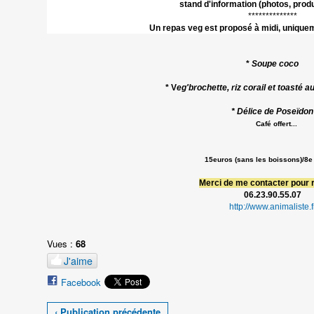
stand d'information (photos, produ
**************
Un repas veg est proposé à midi, uniquem
*
Soupe coco
* V
eg'brochette, riz corail et toasté a
* Délice de Poseïdon
Café offert...
15euros (sans les boissons)/8e
Merci de me contacter pour 
06.23.90.55.07
http://www.animaliste.f
Vues :
68
J'aime
Facebook
‹ Publication précédente