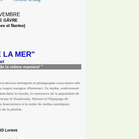
BRE
VRE
ntes)
 LA MER
"
rt
 de la même manière!
"
 est devenu biologiste et photographe sous-marin afin
 du requin mangeur d'hommes. Ce mythe, entièrement
artout dans le monde, le massacre de la population de
t par le Guatemala, Stewart et l'équipage de
es braconniers à la solde de mafias asiatiques
 de la planète
.
RD
Lorient