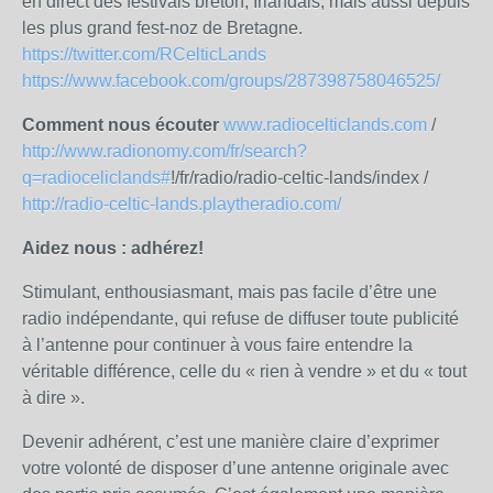
en direct des festivals breton, Irlandais, mais aussi depuis
les plus grand fest-noz de Bretagne.
https://twitter.com/RCelticLands
https://www.facebook.com/groups/287398758046525/
Comment nous écouter
www.radiocelticlands.com
/
http://www.radionomy.com/fr/search?
q=radioceliclands#
!/fr/radio/radio-celtic-lands/index /
http://radio-celtic-lands.playtheradio.com/
Aidez nous : adhérez!
Stimulant, enthousiasmant, mais pas facile d’être une
radio indépendante, qui refuse de diffuser toute publicité
à l’antenne pour continuer à vous faire entendre la
véritable différence, celle du « rien à vendre » et du « tout
à dire ».
Devenir adhérent, c’est une manière claire d’exprimer
votre volonté de disposer d’une antenne originale avec