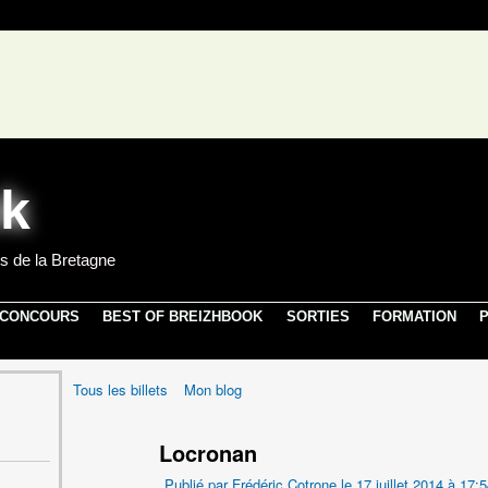
s de la Bretagne
 CONCOURS
BEST OF BREIZHBOOK
SORTIES
FORMATION
P
Tous les billets
Mon blog
Locronan
Publié par
Frédéric Cotrone
le 17 juillet 2014 à 17: