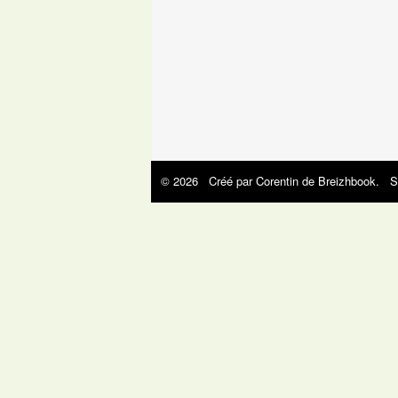
© 2026 Créé par
Corentin de Breizhbook
. S