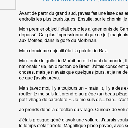
Avant de partir du grand sud, j'avais fait une liste des e
endroits les plus touristiques. Ensuite, sur le chemin, je 
Mon premier objectif était donc les alignements de Carn
dépassé. Car plus impressionnant que ce je j'imaginais. 
aux Moines, dans le golfe du Morbihan.
Mon deuxième objectif était la pointe du Raz.
Mais entre le golfe du Morbihan et le bout du monde, il
nationale 165, en direction de Brest. J'étais conscient 
choses, mais je n'avais que quelques jours, et je ne deva
ce que j'avais prévu.
Mais (avec moi, il y a toujours un « mais »), il y a de
routier, je me suis fait prendre au piège (un beau piège
petit village de caractère ». Je me suis dis... bah... c'es
Je prends donc la direction du village. Curieux de voir 
J'étais presque gêné d'avoir une voiture. J'aurais voulu
le temps s'était arrêté. Magnifique place pavée, avec s