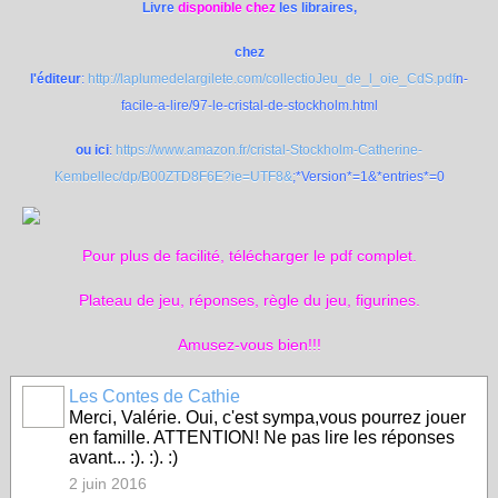
Livre
disponible chez
les libraires,
chez
l'éditeur
:
http://laplumedelargilete.com/collectio
Jeu_de_l_oie_CdS.pdf
n-
facile-a-lire/97-le-cristal-de-stockholm.html
ou ici
:
https://www.amazon.fr/cristal-Stockholm-Catherine-
Kembellec/dp/B00ZTD8F6E?ie=UTF8&
;*Version*=1&*entries*=0
Pour plus de facilité, télécharger le pdf complet.
Plateau de jeu, réponses, règle du jeu, figurines.
Amusez-vous bien!!!
Les Contes de Cathie
Merci, Valérie. Oui, c'est sympa,vous pourrez jouer
en famille. ATTENTION! Ne pas lire les réponses
avant... :). :). :)
2 juin 2016