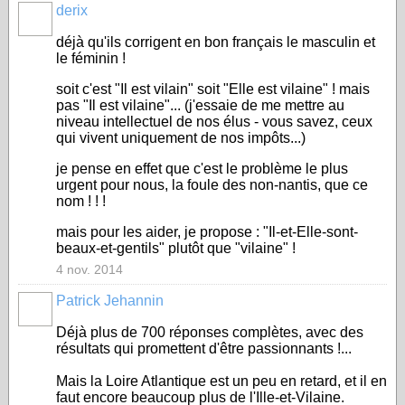
derix
déjà qu'ils corrigent en bon français le masculin et
le féminin !
soit c'est "Il est vilain" soit "Elle est vilaine" ! mais
pas "Il est vilaine"... (j'essaie de me mettre au
niveau intellectuel de nos élus - vous savez, ceux
qui vivent uniquement de nos impôts...)
je pense en effet que c'est le problème le plus
urgent pour nous, la foule des non-nantis, que ce
nom ! ! !
mais pour les aider, je propose : "Il-et-Elle-sont-
beaux-et-gentils" plutôt que "vilaine" !
4 nov. 2014
Patrick Jehannin
Déjà plus de 700 réponses complètes, avec des
résultats qui promettent d'être passionnants !...
Mais la Loire Atlantique est un peu en retard, et il en
faut encore beaucoup plus de l'Ille-et-Vilaine.